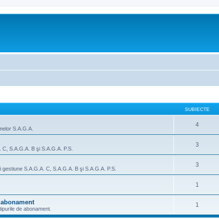
SUBIECTE
4
amelor S.A.G.A.
3
 C, S.A.G.A. B şi S.A.G.A. P.S.
3
şi gestiune S.A.G.A. C, S.A.G.A. B şi S.A.G.A. P.S.
1
de abonament
1
 tipurile de abonament.