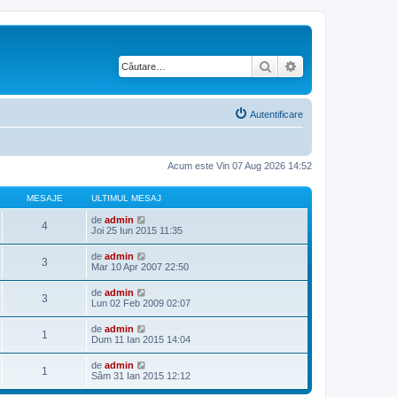
Căutare
Căutare avansată
Autentificare
Acum este Vin 07 Aug 2026 14:52
MESAJE
ULTIMUL MESAJ
V
de
admin
4
e
Joi 25 Iun 2015 11:35
z
i
V
de
admin
3
u
e
Mar 10 Apr 2007 22:50
l
z
t
i
V
de
admin
i
3
u
e
Lun 02 Feb 2009 02:07
m
l
z
u
t
i
l
V
de
admin
i
1
u
m
e
Dum 11 Ian 2015 14:04
m
l
e
z
u
t
s
i
l
V
de
admin
i
a
1
u
m
e
Sâm 31 Ian 2015 12:12
m
j
l
e
z
u
t
s
i