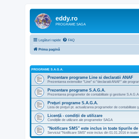
eddy.ro
PROGRAME SAGA
Legături rapide
FAQ
Prima pagină
PROGRAME S.A.G.A.
Prezentare programe Line si declaratii ANAF
Prezentarea extensiilor "Line" si "declaratii ANAF" ale progr
Prezentare programe S.A.G.A.
Prezentarea programelor de contabilitate şi gestiune S.A.G.A.
Preţuri programe S.A.G.A.
Lista de preţuri pt. actualizarea programelor de contabilitate 
Licență - condiții de utilizare
Condițiile de utilizare ale programelor SAGA
"Notificare SMS" este inclus in toate tipurile 
Serviciul "Notificare SMS" este inclus din 01.01.2016 in toate