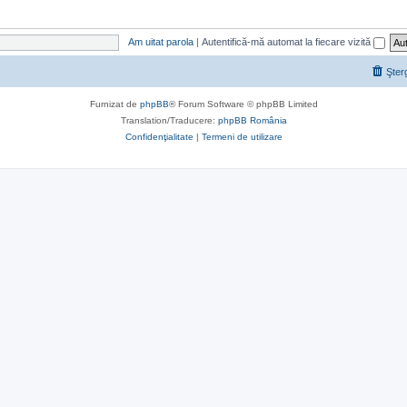
Am uitat parola
|
Autentifică-mă automat la fiecare vizită
Şter
Furnizat de
phpBB
® Forum Software © phpBB Limited
Translation/Traducere:
phpBB România
Confidenţialitate
|
Termeni de utilizare