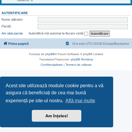
Subiecte:
1
AUTENTIFICARE
Nume utilizator:
Parolă:
Am uitat parola
Autentifică-mă automat la fiecare vizită
Prima pagină
Ora este UTC+03:00 Europe/Bucharest
Furnizat de
phpBB
® Forum Software © phpBB Limited
Translation/Traducere:
phpBB România
Confidenţialitate
|
Termeni de utilizare
Acest site utilizează module cookie pentru a vă
asigura că beneficiați de cea mai bună
experiență pe site-ul nostru.
Află mai multe
Am înțeles!