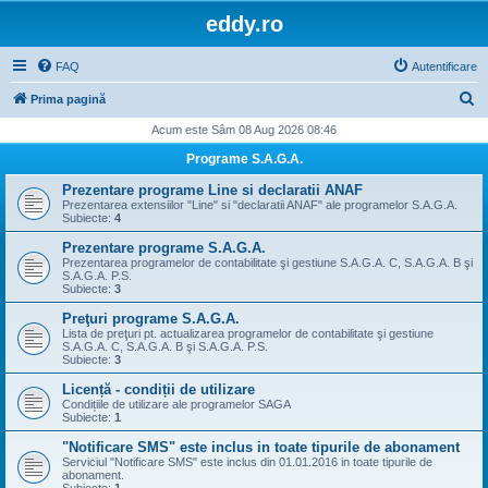
eddy.ro
FAQ
Autentificare
C
Prima pagină
ă
Acum este Sâm 08 Aug 2026 08:46
u
Programe S.A.G.A.
t
Prezentare programe Line si declaratii ANAF
a
Prezentarea extensiilor "Line" si "declaratii ANAF" ale programelor S.A.G.A.
Subiecte:
4
r
Prezentare programe S.A.G.A.
e
Prezentarea programelor de contabilitate şi gestiune S.A.G.A. C, S.A.G.A. B şi
S.A.G.A. P.S.
Subiecte:
3
Preţuri programe S.A.G.A.
Lista de preţuri pt. actualizarea programelor de contabilitate şi gestiune
S.A.G.A. C, S.A.G.A. B şi S.A.G.A. P.S.
Subiecte:
3
Licență - condiții de utilizare
Condițiile de utilizare ale programelor SAGA
Subiecte:
1
"Notificare SMS" este inclus in toate tipurile de abonament
Serviciul "Notificare SMS" este inclus din 01.01.2016 in toate tipurile de
abonament.