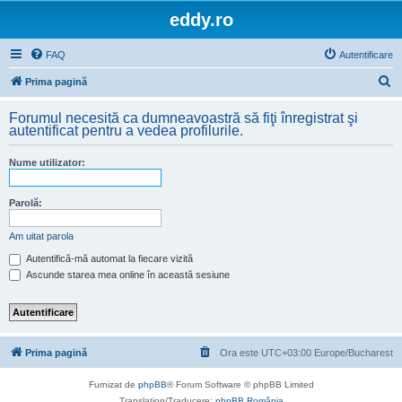
eddy.ro
FAQ
Autentificare
C
Prima pagină
ă
Forumul necesită ca dumneavoastră să fiţi înregistrat şi
u
autentificat pentru a vedea profilurile.
t
Nume utilizator:
a
r
Parolă:
e
Am uitat parola
Autentifică-mă automat la fiecare vizită
Ascunde starea mea online în această sesiune
Prima pagină
Ora este UTC+03:00 Europe/Bucharest
Furnizat de
phpBB
® Forum Software © phpBB Limited
Translation/Traducere:
phpBB România