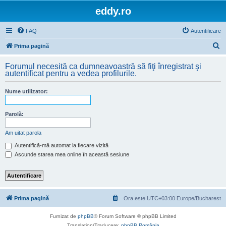
eddy.ro
FAQ
Autentificare
C
Prima pagină
ă
Forumul necesită ca dumneavoastră să fiţi înregistrat şi
u
autentificat pentru a vedea profilurile.
t
Nume utilizator:
a
r
Parolă:
e
Am uitat parola
Autentifică-mă automat la fiecare vizită
Ascunde starea mea online în această sesiune
Prima pagină
Ora este UTC+03:00 Europe/Bucharest
Furnizat de
phpBB
® Forum Software © phpBB Limited
Translation/Traducere:
phpBB România