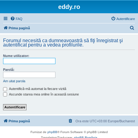
eddy.ro
FAQ
Autentificare
C
Prima pagină
ă
Forumul necesită ca dumneavoastră să fiţi înregistrat şi
u
autentificat pentru a vedea profilurile.
t
Nume utilizator:
a
r
Parolă:
e
Am uitat parola
Autentifică-mă automat la fiecare vizită
Ascunde starea mea online în această sesiune
Prima pagină
Ora este UTC+03:00 Europe/Bucharest
Furnizat de
phpBB
® Forum Software © phpBB Limited
Translation/Traducere:
phpBB România