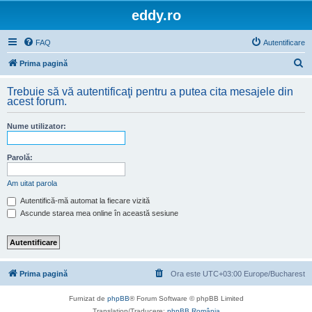
eddy.ro
FAQ
Autentificare
C
Prima pagină
ă
Trebuie să vă autentificaţi pentru a putea cita mesajele din
u
acest forum.
t
Nume utilizator:
a
r
Parolă:
e
Am uitat parola
Autentifică-mă automat la fiecare vizită
Ascunde starea mea online în această sesiune
Prima pagină
Ora este UTC+03:00 Europe/Bucharest
Furnizat de
phpBB
® Forum Software © phpBB Limited
Translation/Traducere:
phpBB România