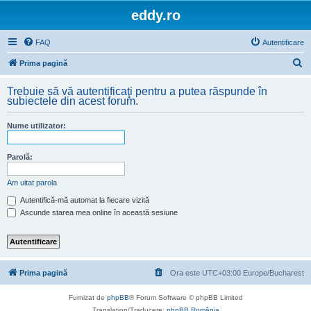
eddy.ro
FAQ
Autentificare
C
Prima pagină
ă
Trebuie să vă autentificaţi pentru a putea răspunde în
u
subiectele din acest forum.
t
Nume utilizator:
a
r
Parolă:
e
Am uitat parola
Autentifică-mă automat la fiecare vizită
Ascunde starea mea online în această sesiune
Prima pagină
Ora este UTC+03:00 Europe/Bucharest
Furnizat de
phpBB
® Forum Software © phpBB Limited
Translation/Traducere:
phpBB România