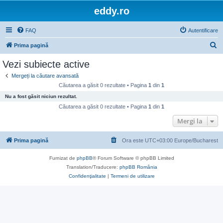
eddy.ro
FAQ
Autentificare
C
Prima pagină
ă
Vezi subiecte active
u
Mergeți la căutare avansată
t
Căutarea a găsit 0 rezultate • Pagina
1
din
1
a
Nu a fost găsit niciun rezultat.
r
Căutarea a găsit 0 rezultate • Pagina
1
din
1
e
Mergi la
Prima pagină
Ora este UTC+03:00 Europe/Bucharest
Furnizat de
phpBB
® Forum Software © phpBB Limited
Translation/Traducere:
phpBB România
Confidenţialitate
|
Termeni de utilizare