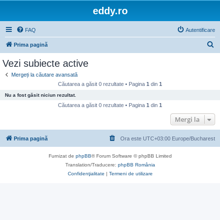
eddy.ro
FAQ
Autentificare
C
Prima pagină
ă
Vezi subiecte active
u
Mergeți la căutare avansată
t
Căutarea a găsit 0 rezultate • Pagina
1
din
1
a
Nu a fost găsit niciun rezultat.
r
Căutarea a găsit 0 rezultate • Pagina
1
din
1
e
Mergi la
Prima pagină
Ora este UTC+03:00 Europe/Bucharest
Furnizat de
phpBB
® Forum Software © phpBB Limited
Translation/Traducere:
phpBB România
Confidenţialitate
|
Termeni de utilizare