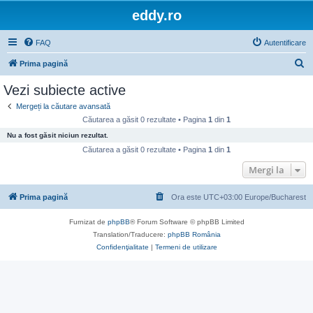
eddy.ro
FAQ
Autentificare
C
Prima pagină
ă
Vezi subiecte active
u
Mergeți la căutare avansată
t
Căutarea a găsit 0 rezultate • Pagina
1
din
1
a
Nu a fost găsit niciun rezultat.
r
Căutarea a găsit 0 rezultate • Pagina
1
din
1
e
Mergi la
Prima pagină
Ora este UTC+03:00 Europe/Bucharest
Furnizat de
phpBB
® Forum Software © phpBB Limited
Translation/Traducere:
phpBB România
Confidenţialitate
|
Termeni de utilizare