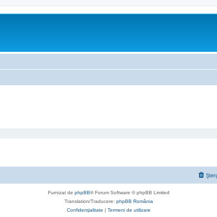
Şter
Furnizat de
phpBB
® Forum Software © phpBB Limited
Translation/Traducere:
phpBB România
Confidenţialitate
|
Termeni de utilizare