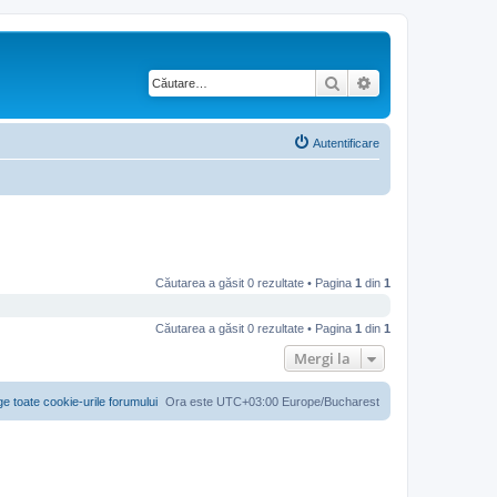
Căutare
Căutare avansată
Autentificare
Căutarea a găsit 0 rezultate • Pagina
1
din
1
Căutarea a găsit 0 rezultate • Pagina
1
din
1
Mergi la
ge toate cookie-urile forumului
Ora este UTC+03:00 Europe/Bucharest