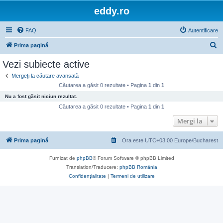
eddy.ro
FAQ
Autentificare
C
Prima pagină
ă
Vezi subiecte active
u
Mergeți la căutare avansată
t
Căutarea a găsit 0 rezultate • Pagina
1
din
1
a
Nu a fost găsit niciun rezultat.
r
Căutarea a găsit 0 rezultate • Pagina
1
din
1
e
Mergi la
Prima pagină
Ora este UTC+03:00 Europe/Bucharest
Furnizat de
phpBB
® Forum Software © phpBB Limited
Translation/Traducere:
phpBB România
Confidenţialitate
|
Termeni de utilizare