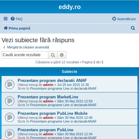
eddy.ro
FAQ
Autentificare
C
Prima pagină
ă
Vezi subiecte fără răspuns
u
Mergeți la căutare avansată
t
Căutare
Căutare avansată
a
Căutarea a găsit 12 rezultate • Pagina
1
din
1
r
Subiecte
e
Prezentare program declaratii ANAF
Ultimul mesaj de
admin
«
Joi 25 Iun 2015 11:35
Scris în
Prezentare programe Line si declaratii ANAF
Prezentare program MarketLine
Ultimul mesaj de
admin
«
Sâm 30 Mai 2015 12:59
Scris în
Prezentare programe Line si declaratii ANAF
Prezentare program PubLine Mobile
Ultimul mesaj de
admin
«
Sâm 30 Mai 2015 12:45
Scris în
Prezentare programe Line si declaratii ANAF
Prezentare program PubLine
Ultimul mesaj de
admin
«
Sâm 30 Mai 2015 12:34
Scris în
Prezentare programe Line si declaratii ANAF