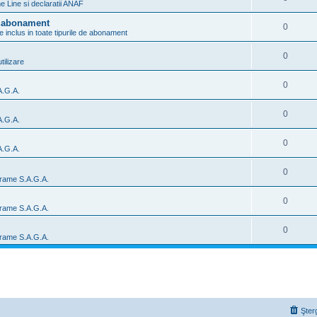
 Line si declaratii ANAF
de abonament
0
e inclus in toate tipurile de abonament
0
tilizare
0
A.G.A.
0
A.G.A.
0
A.G.A.
0
rame S.A.G.A.
0
rame S.A.G.A.
0
rame S.A.G.A.
Şter