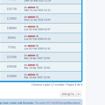
Sâm 30 Mai 2015 12:34
de
admin
131718
Sâm 31 Ian 2015 12:12
de
admin
112662
Dum 11 Ian 2015 14:04
de
admin
136064
Lun 02 Feb 2009 02:07
de
admin
82841
Lun 02 Feb 2009 01:53
de
admin
77331
Lun 02 Feb 2009 01:41
de
admin
223190
Mar 10 Apr 2007 22:50
de
admin
156336
Mar 10 Apr 2007 22:50
de
admin
233690
Mar 10 Apr 2007 22:49
Căutarea a găsit 12 rezultate • Pagina
1
din
1
Mergi la
ge toate cookie-urile forumului
Ora este UTC+03:00 Europe/Bucharest