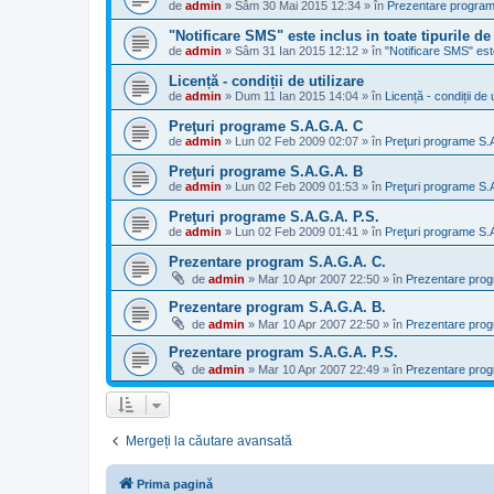
de
admin
»
Sâm 30 Mai 2015 12:34
» în
Prezentare programe
"Notificare SMS" este inclus in toate tipurile 
de
admin
»
Sâm 31 Ian 2015 12:12
» în
"Notificare SMS" est
Licență - condiții de utilizare
de
admin
»
Dum 11 Ian 2015 14:04
» în
Licență - condiții de u
Preţuri programe S.A.G.A. C
de
admin
»
Lun 02 Feb 2009 02:07
» în
Preţuri programe S.
Preţuri programe S.A.G.A. B
de
admin
»
Lun 02 Feb 2009 01:53
» în
Preţuri programe S.
Preţuri programe S.A.G.A. P.S.
de
admin
»
Lun 02 Feb 2009 01:41
» în
Preţuri programe S.
Prezentare program S.A.G.A. C.
de
admin
»
Mar 10 Apr 2007 22:50
» în
Prezentare prog
Prezentare program S.A.G.A. B.
de
admin
»
Mar 10 Apr 2007 22:50
» în
Prezentare prog
Prezentare program S.A.G.A. P.S.
de
admin
»
Mar 10 Apr 2007 22:49
» în
Prezentare prog
Mergeți la căutare avansată
Prima pagină