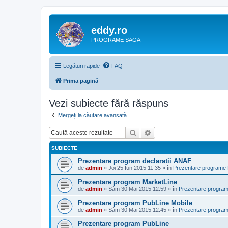
eddy.ro
PROGRAME SAGA
Legături rapide
FAQ
Prima pagină
Vezi subiecte fără răspuns
Mergeți la căutare avansată
Căutare
Căutare avansată
SUBIECTE
Prezentare program declaratii ANAF
de
admin
»
Joi 25 Iun 2015 11:35
» în
Prezentare programe L
Prezentare program MarketLine
de
admin
»
Sâm 30 Mai 2015 12:59
» în
Prezentare programe
Prezentare program PubLine Mobile
de
admin
»
Sâm 30 Mai 2015 12:45
» în
Prezentare programe
Prezentare program PubLine