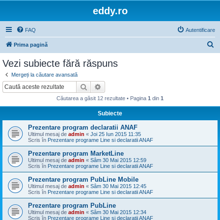
eddy.ro
FAQ
Autentificare
C
Prima pagină
ă
Vezi subiecte fără răspuns
u
Mergeți la căutare avansată
t
Căutare
Căutare avansată
a
Căutarea a găsit 12 rezultate • Pagina
1
din
1
r
Subiecte
e
Prezentare program declaratii ANAF
Ultimul mesaj de
admin
«
Joi 25 Iun 2015 11:35
Scris în
Prezentare programe Line si declaratii ANAF
Prezentare program MarketLine
Ultimul mesaj de
admin
«
Sâm 30 Mai 2015 12:59
Scris în
Prezentare programe Line si declaratii ANAF
Prezentare program PubLine Mobile
Ultimul mesaj de
admin
«
Sâm 30 Mai 2015 12:45
Scris în
Prezentare programe Line si declaratii ANAF
Prezentare program PubLine
Ultimul mesaj de
admin
«
Sâm 30 Mai 2015 12:34
Scris în
Prezentare programe Line si declaratii ANAF