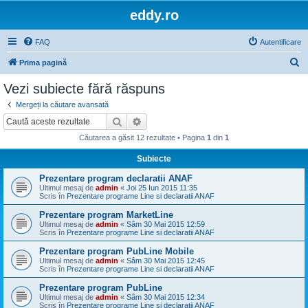
eddy.ro
FAQ
Autentificare
C
Prima pagină
ă
Vezi subiecte fără răspuns
u
Mergeți la căutare avansată
t
Căutare
Căutare avansată
a
Căutarea a găsit 12 rezultate • Pagina
1
din
1
r
Subiecte
e
Prezentare program declaratii ANAF
Ultimul mesaj de
admin
«
Joi 25 Iun 2015 11:35
Scris în
Prezentare programe Line si declaratii ANAF
Prezentare program MarketLine
Ultimul mesaj de
admin
«
Sâm 30 Mai 2015 12:59
Scris în
Prezentare programe Line si declaratii ANAF
Prezentare program PubLine Mobile
Ultimul mesaj de
admin
«
Sâm 30 Mai 2015 12:45
Scris în
Prezentare programe Line si declaratii ANAF
Prezentare program PubLine
Ultimul mesaj de
admin
«
Sâm 30 Mai 2015 12:34
Scris în
Prezentare programe Line si declaratii ANAF