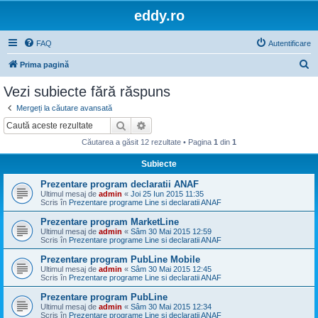
eddy.ro
FAQ
Autentificare
C
Prima pagină
ă
Vezi subiecte fără răspuns
u
Mergeți la căutare avansată
t
Căutare
Căutare avansată
a
Căutarea a găsit 12 rezultate • Pagina
1
din
1
r
Subiecte
e
Prezentare program declaratii ANAF
Ultimul mesaj de
admin
«
Joi 25 Iun 2015 11:35
Scris în
Prezentare programe Line si declaratii ANAF
Prezentare program MarketLine
Ultimul mesaj de
admin
«
Sâm 30 Mai 2015 12:59
Scris în
Prezentare programe Line si declaratii ANAF
Prezentare program PubLine Mobile
Ultimul mesaj de
admin
«
Sâm 30 Mai 2015 12:45
Scris în
Prezentare programe Line si declaratii ANAF
Prezentare program PubLine
Ultimul mesaj de
admin
«
Sâm 30 Mai 2015 12:34
Scris în
Prezentare programe Line si declaratii ANAF