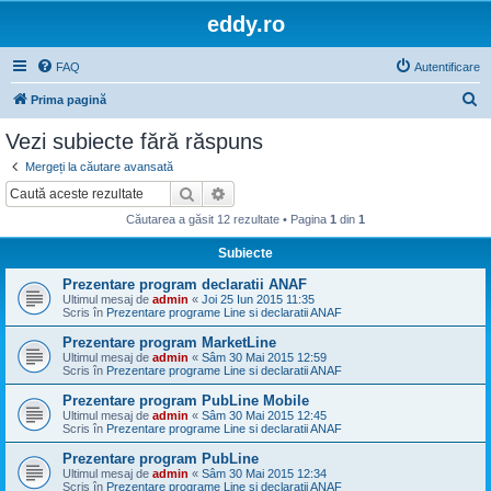
eddy.ro
FAQ
Autentificare
C
Prima pagină
ă
Vezi subiecte fără răspuns
u
Mergeți la căutare avansată
t
Căutare
Căutare avansată
a
Căutarea a găsit 12 rezultate • Pagina
1
din
1
r
Subiecte
e
Prezentare program declaratii ANAF
Ultimul mesaj de
admin
«
Joi 25 Iun 2015 11:35
Scris în
Prezentare programe Line si declaratii ANAF
Prezentare program MarketLine
Ultimul mesaj de
admin
«
Sâm 30 Mai 2015 12:59
Scris în
Prezentare programe Line si declaratii ANAF
Prezentare program PubLine Mobile
Ultimul mesaj de
admin
«
Sâm 30 Mai 2015 12:45
Scris în
Prezentare programe Line si declaratii ANAF
Prezentare program PubLine
Ultimul mesaj de
admin
«
Sâm 30 Mai 2015 12:34
Scris în
Prezentare programe Line si declaratii ANAF