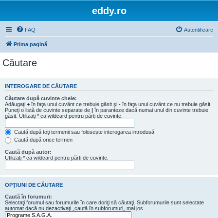
eddy.ro
FAQ
Autentificare
Prima pagină
Căutare
INTEROGARE DE CĂUTARE
Căutare după cuvinte cheie:
Adăugaţi
+
în faţa unui cuvânt ce trebuie găsit şi
-
în faţa unui cuvânt ce nu trebuie găsit.
Puneţi o listă de cuvinte separate de
|
în paranteze dacă numai unul din cuvinte trebuie
găsit. Utilizaţi * ca wildcard pentru părţi de cuvinte.
Caută după toţi termenii sau foloseşte interogarea introdusă
Caută după orice termen
Caută după autor:
Utilizaţi * ca wildcard pentru părţi de cuvinte.
OPŢIUNI DE CĂUTARE
Caută în forumuri:
Selectaţi forumul sau forumurile în care doriţi să căutaţi. Subforumurile sunt selectate
automat dacă nu dezactivaţi „caută în subforumuri„ mai jos.