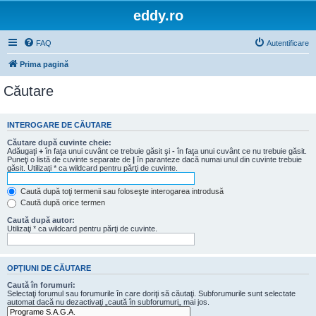
eddy.ro
FAQ
Autentificare
Prima pagină
Căutare
INTEROGARE DE CĂUTARE
Căutare după cuvinte cheie:
Adăugaţi
+
în faţa unui cuvânt ce trebuie găsit şi
-
în faţa unui cuvânt ce nu trebuie găsit.
Puneţi o listă de cuvinte separate de
|
în paranteze dacă numai unul din cuvinte trebuie
găsit. Utilizaţi * ca wildcard pentru părţi de cuvinte.
Caută după toţi termenii sau foloseşte interogarea introdusă
Caută după orice termen
Caută după autor:
Utilizaţi * ca wildcard pentru părţi de cuvinte.
OPŢIUNI DE CĂUTARE
Caută în forumuri:
Selectaţi forumul sau forumurile în care doriţi să căutaţi. Subforumurile sunt selectate
automat dacă nu dezactivaţi „caută în subforumuri„ mai jos.