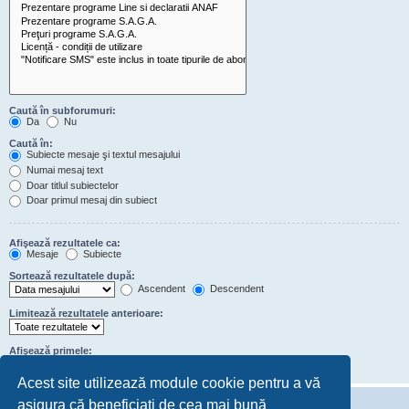
Caută în subforumuri:
Da
Nu
Caută în:
Subiecte mesaje şi textul mesajului
Numai mesaj text
Doar titlul subiectelor
Doar primul mesaj din subiect
Afişează rezultatele ca:
Mesaje
Subiecte
Sortează rezultatele după:
Ascendent
Descendent
Limitează rezultatele anterioare:
Afişează primele:
de caractere din conţinutul mesajelor
Acest site utilizează module cookie pentru a vă
asigura că beneficiați de cea mai bună