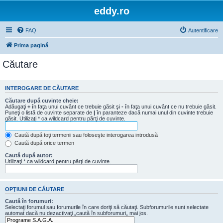
eddy.ro
FAQ
Autentificare
Prima pagină
Căutare
INTEROGARE DE CĂUTARE
Căutare după cuvinte cheie:
Adăugaţi
+
în faţa unui cuvânt ce trebuie găsit şi
-
în faţa unui cuvânt ce nu trebuie găsit.
Puneţi o listă de cuvinte separate de
|
în paranteze dacă numai unul din cuvinte trebuie
găsit. Utilizaţi * ca wildcard pentru părţi de cuvinte.
Caută după toţi termenii sau foloseşte interogarea introdusă
Caută după orice termen
Caută după autor:
Utilizaţi * ca wildcard pentru părţi de cuvinte.
OPŢIUNI DE CĂUTARE
Caută în forumuri:
Selectaţi forumul sau forumurile în care doriţi să căutaţi. Subforumurile sunt selectate
automat dacă nu dezactivaţi „caută în subforumuri„ mai jos.