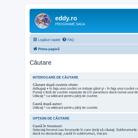
eddy.ro
PROGRAME SAGA
Legături rapide
FAQ
Prima pagină
Căutare
INTEROGARE DE CĂUTARE
Căutare după cuvinte cheie:
Adăugaţi
+
în faţa unui cuvânt ce trebuie găsit şi
-
în faţa unui cuvânt ce
Puneţi o listă de cuvinte separate de
|
în paranteze dacă numai unul din 
Utilizaţi * ca wildcard pentru părţi de cuvinte.
Caută după autor:
Utilizaţi * ca wildcard pentru părţi de cuvinte.
OPŢIUNI DE CĂUTARE
Caută în forumuri:
Selectaţi forumul sau forumurile în care doriţi să căutaţi. Subforumuril
dacă nu dezactivaţi „caută în subforumuri„ mai jos.