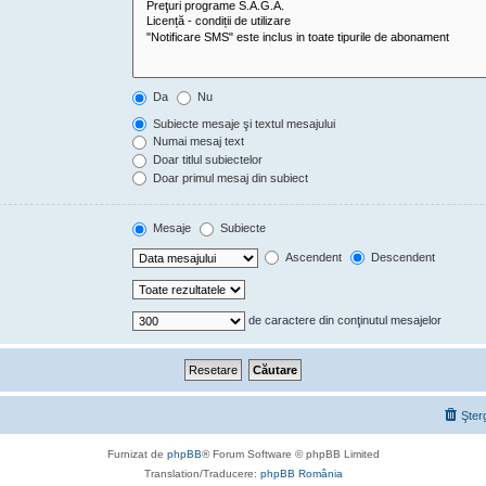
Da
Nu
Subiecte mesaje şi textul mesajului
Numai mesaj text
Doar titlul subiectelor
Doar primul mesaj din subiect
Mesaje
Subiecte
Ascendent
Descendent
de caractere din conţinutul mesajelor
Şter
Furnizat de
phpBB
® Forum Software © phpBB Limited
Translation/Traducere:
phpBB România