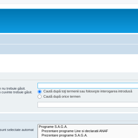
 nu trebuie găsit.
Caută după toţi termenii sau foloseşte interogarea introdusă
cuvinte trebuie găsit.
Caută după orice termen
e sunt selectate automat