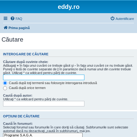
eddy.ro
FAQ
Autentificare
Prima pagină
Căutare
INTEROGARE DE CĂUTARE
Căutare după cuvinte cheie:
Adăugaţi
+
în faţa unui cuvânt ce trebuie găsit şi
-
în faţa unui cuvânt ce nu trebuie găsit.
Puneţi o listă de cuvinte separate de
|
în paranteze dacă numai unul din cuvinte trebuie
găsit. Utilizaţi * ca wildcard pentru părţi de cuvinte.
Caută după toţi termenii sau foloseşte interogarea introdusă
Caută după orice termen
Caută după autor:
Utilizaţi * ca wildcard pentru părţi de cuvinte.
OPŢIUNI DE CĂUTARE
Caută în forumuri:
Selectaţi forumul sau forumurile în care doriţi să căutaţi. Subforumurile sunt selectate
automat dacă nu dezactivaţi „caută în subforumuri„ mai jos.