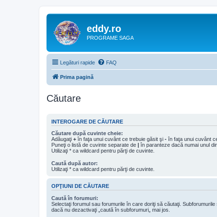
eddy.ro
PROGRAME SAGA
Legături rapide
FAQ
Prima pagină
Căutare
INTEROGARE DE CĂUTARE
Căutare după cuvinte cheie:
Adăugaţi
+
în faţa unui cuvânt ce trebuie găsit şi
-
în faţa unui cuvânt ce
Puneţi o listă de cuvinte separate de
|
în paranteze dacă numai unul din 
Utilizaţi * ca wildcard pentru părţi de cuvinte.
Caută după autor:
Utilizaţi * ca wildcard pentru părţi de cuvinte.
OPŢIUNI DE CĂUTARE
Caută în forumuri:
Selectaţi forumul sau forumurile în care doriţi să căutaţi. Subforumuril
dacă nu dezactivaţi „caută în subforumuri„ mai jos.