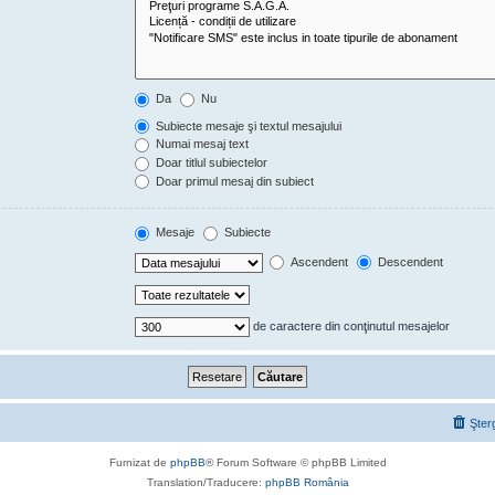
Da
Nu
Subiecte mesaje şi textul mesajului
Numai mesaj text
Doar titlul subiectelor
Doar primul mesaj din subiect
Mesaje
Subiecte
Ascendent
Descendent
de caractere din conţinutul mesajelor
Şter
Furnizat de
phpBB
® Forum Software © phpBB Limited
Translation/Traducere:
phpBB România