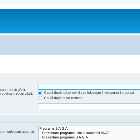
 nu trebuie găsit.
Caută după toţi termenii sau foloseşte interogarea introdusă
cuvinte trebuie găsit.
Caută după orice termen
e sunt selectate automat