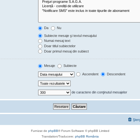
Da
Nu
Subiecte mesaje şi textul mesajului
Numai mesaj text
Doar titlul subiectelor
Doar primul mesaj din subiect
Mesaje
Subiecte
Ascendent
Descendent
de caractere din conţinutul mesajelor
Şter
Furnizat de
phpBB
® Forum Software © phpBB Limited
Translation/Traducere:
phpBB România