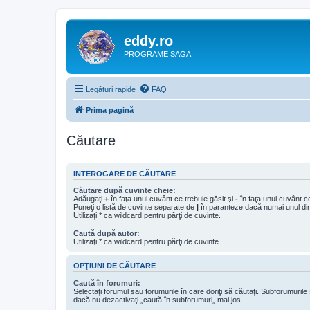
eddy.ro
PROGRAME SAGA
Legături rapide
FAQ
Prima pagină
Căutare
INTEROGARE DE CĂUTARE
Căutare după cuvinte cheie:
Adăugaţi
+
în faţa unui cuvânt ce trebuie găsit şi
-
în faţa unui cuvânt ce
Puneţi o listă de cuvinte separate de
|
în paranteze dacă numai unul din 
Utilizaţi * ca wildcard pentru părţi de cuvinte.
Caută după autor:
Utilizaţi * ca wildcard pentru părţi de cuvinte.
OPŢIUNI DE CĂUTARE
Caută în forumuri:
Selectaţi forumul sau forumurile în care doriţi să căutaţi. Subforumuril
dacă nu dezactivaţi „caută în subforumuri„ mai jos.