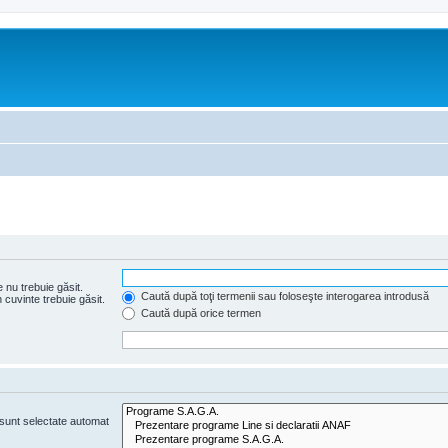
 nu trebuie găsit.
Caută după toţi termenii sau foloseşte interogarea introdusă
cuvinte trebuie găsit.
Caută după orice termen
e sunt selectate automat