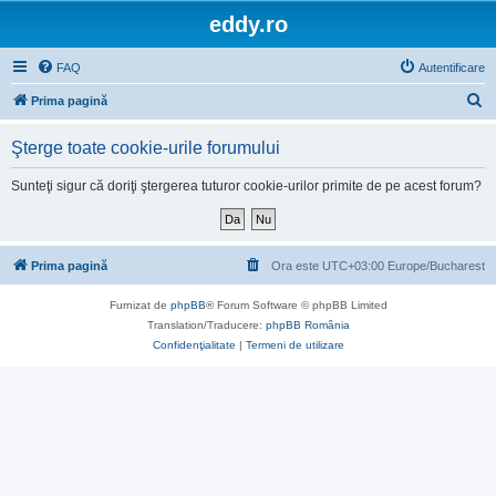
eddy.ro
FAQ
Autentificare
C
Prima pagină
ă
Şterge toate cookie-urile forumului
u
t
Sunteţi sigur că doriţi ştergerea tuturor cookie-urilor primite de pe acest forum?
a
r
e
Prima pagină
Ora este UTC+03:00 Europe/Bucharest
Furnizat de
phpBB
® Forum Software © phpBB Limited
Translation/Traducere:
phpBB România
Confidenţialitate
|
Termeni de utilizare