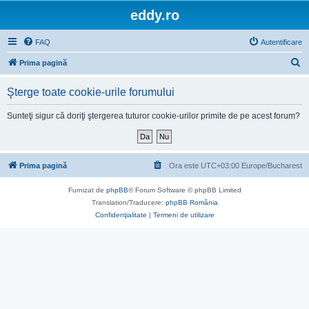
eddy.ro
FAQ
Autentificare
C
Prima pagină
ă
Şterge toate cookie-urile forumului
u
t
Sunteţi sigur că doriţi ştergerea tuturor cookie-urilor primite de pe acest forum?
a
r
e
Prima pagină
Ora este UTC+03:00 Europe/Bucharest
Furnizat de
phpBB
® Forum Software © phpBB Limited
Translation/Traducere:
phpBB România
Confidenţialitate
|
Termeni de utilizare