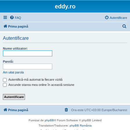
eddy.ro
FAQ
Autentificare
C
Prima pagină
ă
Autentificare
u
t
Nume utilizator:
a
r
Parolă:
e
Am uitat parola
Autentifică-mă automat la fiecare vizită
Ascunde starea mea online în această sesiune
Prima pagină
Ora este UTC+03:00 Europe/Bucharest
Furnizat de
phpBB
® Forum Software © phpBB Limited
Translation/Traducere:
phpBB România