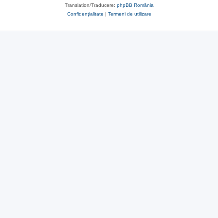
Translation/Traducere:
phpBB România
Confidenţialitate
|
Termeni de utilizare