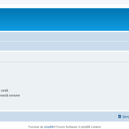
vizită
ceastă sesiune
Şter
Furnizat de
phpBB
® Forum Software © phpBB Limited