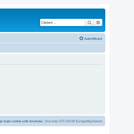
Căutare
Căutare avansată
Autentificare
ge toate cookie-urile forumului
Ora este UTC+03:00 Europe/Bucharest