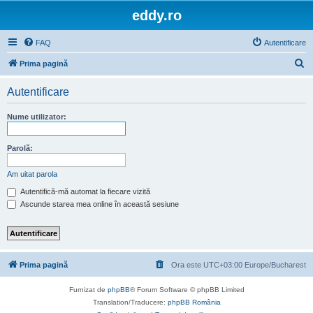
eddy.ro
FAQ
Autentificare
C
Prima pagină
ă
Autentificare
u
t
Nume utilizator:
a
r
Parolă:
e
Am uitat parola
Autentifică-mă automat la fiecare vizită
Ascunde starea mea online în această sesiune
Prima pagină
Ora este UTC+03:00 Europe/Bucharest
Furnizat de
phpBB
® Forum Software © phpBB Limited
Translation/Traducere:
phpBB România