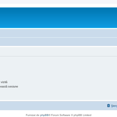
vizită
ceastă sesiune
Şter
Furnizat de
phpBB
® Forum Software © phpBB Limited