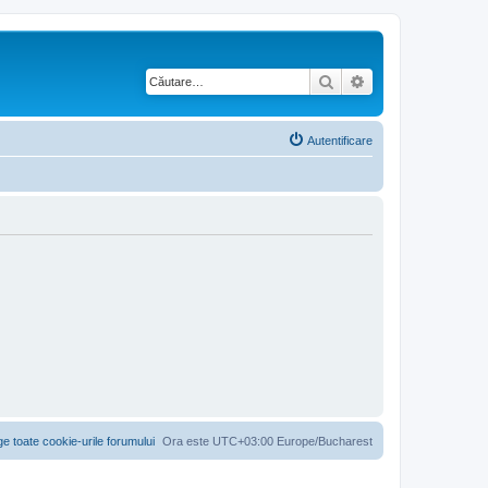
Căutare
Căutare avansată
Autentificare
ge toate cookie-urile forumului
Ora este UTC+03:00 Europe/Bucharest