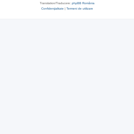
Translation/Traducere:
phpBB România
Confidenţialitate
|
Termeni de utilizare