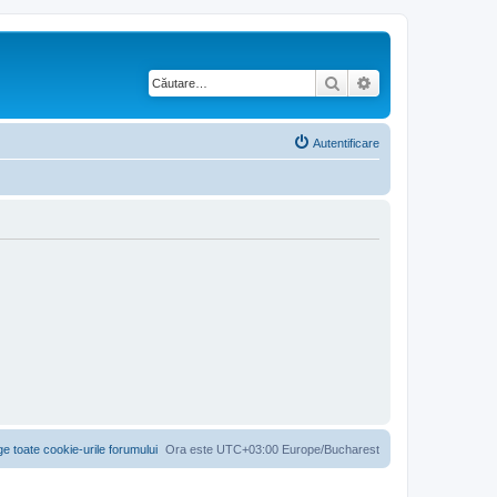
Căutare
Căutare avansată
Autentificare
ge toate cookie-urile forumului
Ora este UTC+03:00 Europe/Bucharest