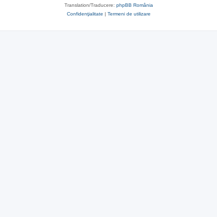
Translation/Traducere:
phpBB România
Confidenţialitate
|
Termeni de utilizare