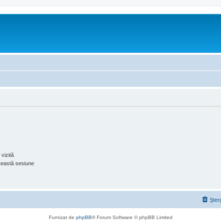
vizită
ceastă sesiune
Şter
Furnizat de
phpBB
® Forum Software © phpBB Limited