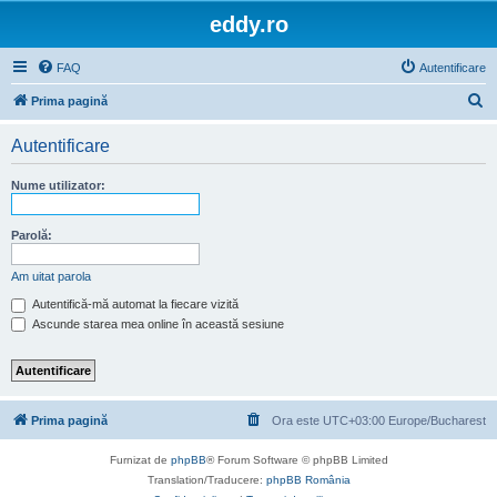
eddy.ro
FAQ
Autentificare
C
Prima pagină
ă
Autentificare
u
t
Nume utilizator:
a
r
Parolă:
e
Am uitat parola
Autentifică-mă automat la fiecare vizită
Ascunde starea mea online în această sesiune
Prima pagină
Ora este UTC+03:00 Europe/Bucharest
Furnizat de
phpBB
® Forum Software © phpBB Limited
Translation/Traducere:
phpBB România