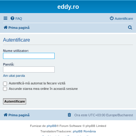
eddy.ro
FAQ
Autentificare
C
Prima pagină
ă
Autentificare
u
t
Nume utilizator:
a
r
Parolă:
e
Am uitat parola
Autentifică-mă automat la fiecare vizită
Ascunde starea mea online în această sesiune
Prima pagină
Ora este UTC+03:00 Europe/Bucharest
Furnizat de
phpBB
® Forum Software © phpBB Limited
Translation/Traducere:
phpBB România