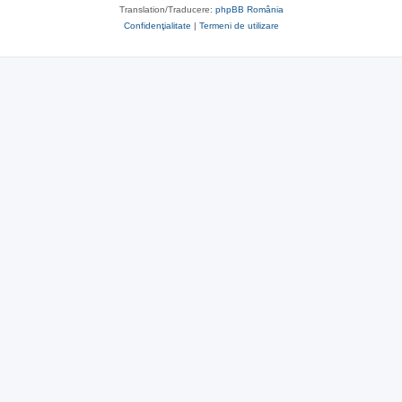
Translation/Traducere:
phpBB România
Confidenţialitate
|
Termeni de utilizare