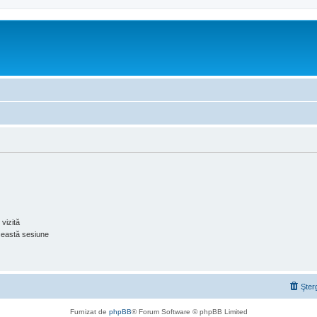
vizită
ceastă sesiune
Şter
Furnizat de
phpBB
® Forum Software © phpBB Limited