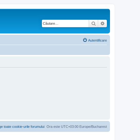
Căutare
Căutare avansată
Autentificare
ge toate cookie-urile forumului
Ora este UTC+03:00 Europe/Bucharest