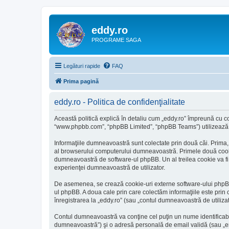
eddy.ro
PROGRAME SAGA
Legături rapide
FAQ
Prima pagină
eddy.ro - Politica de confidenţialitate
Această politică explică în detaliu cum „eddy.ro” împreună cu com
“www.phpbb.com”, “phpBB Limited”, “phpBB Teams”) utilizează ori
Informaţiile dumneavoastră sunt colectate prin două căi. Prima,
al browserului computerului dumneavoastră. Primele două cookie-u
dumneavoastră de software-ul phpBB. Un al treilea cookie va fi cr
experienţei dumneavoastră de utilizator.
De asemenea, se crează cookie-uri externe software-ului phpBB 
ul phpBB. A doua cale prin care colectăm informaţiile este prin 
înregistrarea la „eddy.ro” (sau „contul dumneavoastră de utiliz
Contul dumneavoastră va conţine cel puţin un nume identificabi
dumneavoastră”) şi o adresă personală de email validă (sau „ema