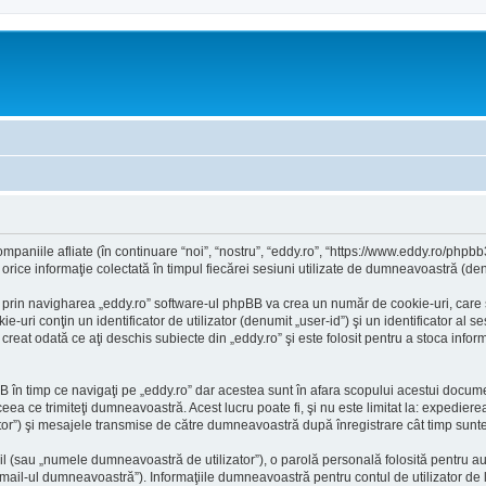
paniile afliate (în continuare “noi”, “nostru”, “eddy.ro”, “https://www.eddy.ro/phpbb3
ce informaţie colectată în timpul fiecărei sesiuni utilizate de dumneavoastră (denu
 prin navigharea „eddy.ro” software-ul phpBB va crea un număr de cookie-uri, care su
ri conţin un identificator de utilizator (denumit „user-id”) şi un identificator al 
eat odată ce aţi deschis subiecte din „eddy.ro” şi este folosit pentru a stoca inform
în timp ce navigaţi pe „eddy.ro” dar acestea sunt în afara scopului acestui docum
ceea ce trimiteţi dumneavoastră. Acest lucru poate fi, şi nu este limitat la: expedi
ator”) şi mesajele transmise de către dumneavoastră după înregistrare cât timp sunt
l (sau „numele dumneavoastră de utilizator”), o parolă personală folosită pentru a
il-ul dumneavoastră”). Informaţiile dumneavoastră pentru contul de utilizator de la 