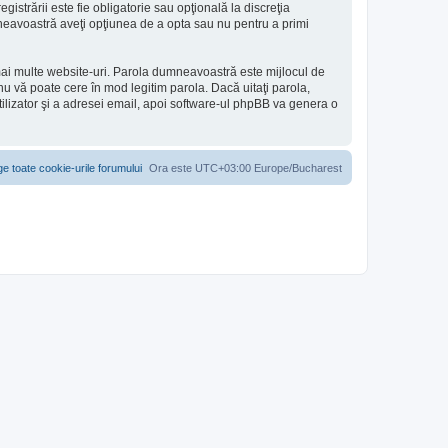
gistrării este fie obligatorie sau opţională la discreţia
umneavoastră aveţi opţiunea de a opta sau nu pentru a primi
 mai multe website-uri. Parola dumneavoastră este mijlocul de
e nu vă poate cere în mod legitim parola. Dacă uitaţi parola,
tilizator şi a adresei email, apoi software-ul phpBB va genera o
ge toate cookie-urile forumului
Ora este UTC+03:00 Europe/Bucharest