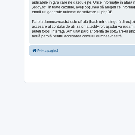
aplicabile în ţara care ne găzduieşte. Orice informaţie în afara n
„eddy.ro”. În toate cazurile, aveţi opţiunea să alegeţi ce inform
email-uri generate automat de software-ul phpBB.
Parola dumneavoastră este cifrată (hash într-o singură direcţie
accesare al contului de utilizator la „eddy.ro”, aşadar vă rugăm s
puteţi folosi interfaţa „Am uitat parola” oferită de software-u
nouă parolă pentru accesarea contului dumneavoastră.
Prima pagină