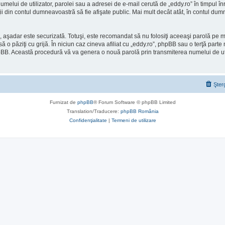
umelui de utilizator, parolei sau a adresei de e-mail cerută de „eddy.ro” în timpul înre
aţii din contul dumneavoastră să fie afişate public. Mai mult decât atât, în contul d
), aşadar este securizată. Totuşi, este recomandat să nu folosiţi aceeaşi parolă pe
ă o păziţi cu grijă. În niciun caz cineva afiliat cu „eddy.ro”, phpBB sau o terţă part
l phpBB. Această procedură vă va genera o nouă parolă prin transmiterea numelui de u
Şter
Furnizat de
phpBB
® Forum Software © phpBB Limited
Translation/Traducere:
phpBB România
Confidenţialitate
|
Termeni de utilizare