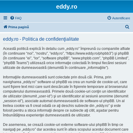
eddy.ro
FAQ
Autentificare
C
Prima pagină
ă
eddy.ro - Politica de confidenţialitate
u
t
Această politică explică în detaliu cum „eddy.ro” împreună cu companiile afliate
(în continuare “noi”, “nostru”, “eddy.ro”, “https://www.eddy.ro/phpbb3”) şi phpBB
a
(în continuare “ei”, “lor”, “software phpBB”, “www.phpbb.com”, “phpBB Limited”,
r
“phpBB Teams”) utilizează orice informaţie colectată în timpul fiecărei sesiuni
utilizate de dumneavoastră (denumită în continuare „informaţiile”).
e
Informaţiile dumneavoastră sunt colectate prin două căi. Prima, prin
navigharea „eddy.ro” software-ul phpBB va crea un număr de cookie-uri, care
sunt fişiere text mici care sunt descărcate în fişierele temporare al browserului
computerului dumneavoastră. Primele două cookie-uri conţin un identificator
de utilizator (denumit „user-id”) şi un identificator al sesiunii anonime (denumit
„session-id”), asociate automat dumneavoastră de software-ul phpBB. Un al
treilea cookie va fi creat odată ce aţi deschis subiecte din „eddy.ro” şi este
folosit pentru a stoca informaţii despre ce subiecte aţi citit, aşadar pentru
îmbunătăţirea experienţei dumneavoastră de utilizator.
De asemenea, se crează cookie-uri externe software-ului phpBB în timp ce
navigaţi pe „eddy.ro” dar acestea sunt în afara scopului acestui document care