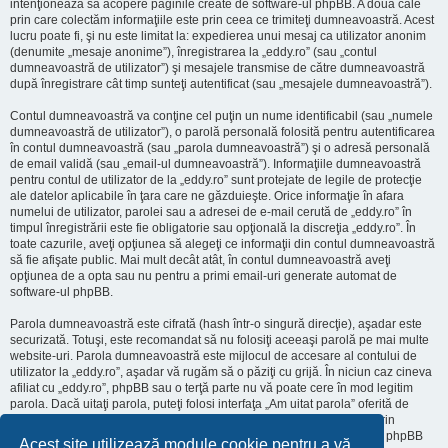
intenţionează să acopere paginile create de software-ul phpBB. A doua cale
prin care colectăm informaţiile este prin ceea ce trimiteţi dumneavoastră. Acest
lucru poate fi, şi nu este limitat la: expedierea unui mesaj ca utilizator anonim
(denumite „mesaje anonime”), înregistrarea la „eddy.ro” (sau „contul
dumneavoastră de utilizator”) şi mesajele transmise de către dumneavoastră
după înregistrare cât timp sunteţi autentificat (sau „mesajele dumneavoastră”).
Contul dumneavoastră va conţine cel puţin un nume identificabil (sau „numele
dumneavoastră de utilizator”), o parolă personală folosită pentru autentificarea
în contul dumneavoastră (sau „parola dumneavoastră”) şi o adresă personală
de email validă (sau „email-ul dumneavoastră”). Informaţiile dumneavoastră
pentru contul de utilizator de la „eddy.ro” sunt protejate de legile de protecţie
ale datelor aplicabile în ţara care ne găzduieşte. Orice informaţie în afara
numelui de utilizator, parolei sau a adresei de e-mail cerută de „eddy.ro” în
timpul înregistrării este fie obligatorie sau opţională la discreţia „eddy.ro”. În
toate cazurile, aveţi opţiunea să alegeţi ce informaţii din contul dumneavoastră
să fie afişate public. Mai mult decât atât, în contul dumneavoastră aveţi
opţiunea de a opta sau nu pentru a primi email-uri generate automat de
software-ul phpBB.
Parola dumneavoastră este cifrată (hash într-o singură direcţie), aşadar este
securizată. Totuşi, este recomandat să nu folosiţi aceeaşi parolă pe mai multe
website-uri. Parola dumneavoastră este mijlocul de accesare al contului de
utilizator la „eddy.ro”, aşadar vă rugăm să o păziţi cu grijă. În niciun caz cineva
afiliat cu „eddy.ro”, phpBB sau o terţă parte nu vă poate cere în mod legitim
parola. Dacă uitaţi parola, puteţi folosi interfaţa „Am uitat parola” oferită de
software-ul phpBB. Această procedură vă va genera o nouă parolă prin
transmiterea numelui de utilizator şi a adresei email, apoi software-ul phpBB
Acest site utilizează module cookie pentru a vă