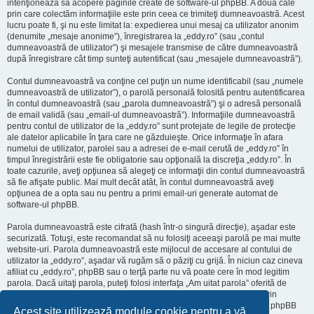
intenţionează să acopere paginile create de software-ul phpBB. A doua cale
prin care colectăm informaţiile este prin ceea ce trimiteţi dumneavoastră. Acest
lucru poate fi, şi nu este limitat la: expedierea unui mesaj ca utilizator anonim
(denumite „mesaje anonime”), înregistrarea la „eddy.ro” (sau „contul
dumneavoastră de utilizator”) şi mesajele transmise de către dumneavoastră
după înregistrare cât timp sunteţi autentificat (sau „mesajele dumneavoastră”).
Contul dumneavoastră va conţine cel puţin un nume identificabil (sau „numele
dumneavoastră de utilizator”), o parolă personală folosită pentru autentificarea
în contul dumneavoastră (sau „parola dumneavoastră”) şi o adresă personală
de email validă (sau „email-ul dumneavoastră”). Informaţiile dumneavoastră
pentru contul de utilizator de la „eddy.ro” sunt protejate de legile de protecţie
ale datelor aplicabile în ţara care ne găzduieşte. Orice informaţie în afara
numelui de utilizator, parolei sau a adresei de e-mail cerută de „eddy.ro” în
timpul înregistrării este fie obligatorie sau opţională la discreţia „eddy.ro”. În
toate cazurile, aveţi opţiunea să alegeţi ce informaţii din contul dumneavoastră
să fie afişate public. Mai mult decât atât, în contul dumneavoastră aveţi
opţiunea de a opta sau nu pentru a primi email-uri generate automat de
software-ul phpBB.
Parola dumneavoastră este cifrată (hash într-o singură direcţie), aşadar este
securizată. Totuşi, este recomandat să nu folosiţi aceeaşi parolă pe mai multe
website-uri. Parola dumneavoastră este mijlocul de accesare al contului de
utilizator la „eddy.ro”, aşadar vă rugăm să o păziţi cu grijă. În niciun caz cineva
afiliat cu „eddy.ro”, phpBB sau o terţă parte nu vă poate cere în mod legitim
parola. Dacă uitaţi parola, puteţi folosi interfaţa „Am uitat parola” oferită de
software-ul phpBB. Această procedură vă va genera o nouă parolă prin
transmiterea numelui de utilizator şi a adresei email, apoi software-ul phpBB
Acest site utilizează module cookie pentru a vă