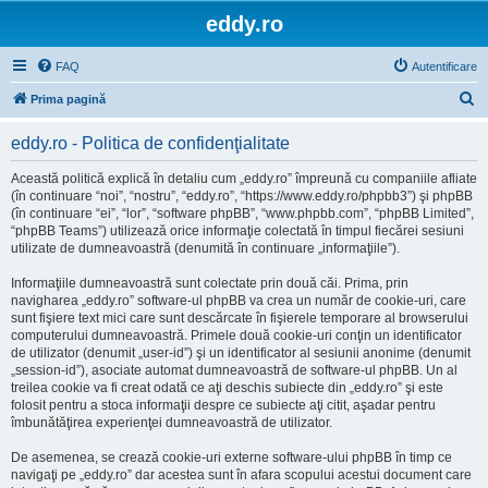
eddy.ro
FAQ
Autentificare
C
Prima pagină
ă
eddy.ro - Politica de confidenţialitate
u
t
Această politică explică în detaliu cum „eddy.ro” împreună cu companiile afliate
(în continuare “noi”, “nostru”, “eddy.ro”, “https://www.eddy.ro/phpbb3”) şi phpBB
a
(în continuare “ei”, “lor”, “software phpBB”, “www.phpbb.com”, “phpBB Limited”,
r
“phpBB Teams”) utilizează orice informaţie colectată în timpul fiecărei sesiuni
utilizate de dumneavoastră (denumită în continuare „informaţiile”).
e
Informaţiile dumneavoastră sunt colectate prin două căi. Prima, prin
navigharea „eddy.ro” software-ul phpBB va crea un număr de cookie-uri, care
sunt fişiere text mici care sunt descărcate în fişierele temporare al browserului
computerului dumneavoastră. Primele două cookie-uri conţin un identificator
de utilizator (denumit „user-id”) şi un identificator al sesiunii anonime (denumit
„session-id”), asociate automat dumneavoastră de software-ul phpBB. Un al
treilea cookie va fi creat odată ce aţi deschis subiecte din „eddy.ro” şi este
folosit pentru a stoca informaţii despre ce subiecte aţi citit, aşadar pentru
îmbunătăţirea experienţei dumneavoastră de utilizator.
De asemenea, se crează cookie-uri externe software-ului phpBB în timp ce
navigaţi pe „eddy.ro” dar acestea sunt în afara scopului acestui document care