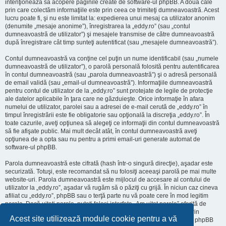
intenţionează să acopere paginile create de software-ul phpBB. A doua cale
prin care colectăm informaţiile este prin ceea ce trimiteţi dumneavoastră. Acest
lucru poate fi, şi nu este limitat la: expedierea unui mesaj ca utilizator anonim
(denumite „mesaje anonime”), înregistrarea la „eddy.ro” (sau „contul
dumneavoastră de utilizator”) şi mesajele transmise de către dumneavoastră
după înregistrare cât timp sunteţi autentificat (sau „mesajele dumneavoastră”).
Contul dumneavoastră va conţine cel puţin un nume identificabil (sau „numele
dumneavoastră de utilizator”), o parolă personală folosită pentru autentificarea
în contul dumneavoastră (sau „parola dumneavoastră”) şi o adresă personală
de email validă (sau „email-ul dumneavoastră”). Informaţiile dumneavoastră
pentru contul de utilizator de la „eddy.ro” sunt protejate de legile de protecţie
ale datelor aplicabile în ţara care ne găzduieşte. Orice informaţie în afara
numelui de utilizator, parolei sau a adresei de e-mail cerută de „eddy.ro” în
timpul înregistrării este fie obligatorie sau opţională la discreţia „eddy.ro”. În
toate cazurile, aveţi opţiunea să alegeţi ce informaţii din contul dumneavoastră
să fie afişate public. Mai mult decât atât, în contul dumneavoastră aveţi
opţiunea de a opta sau nu pentru a primi email-uri generate automat de
software-ul phpBB.
Parola dumneavoastră este cifrată (hash într-o singură direcţie), aşadar este
securizată. Totuşi, este recomandat să nu folosiţi aceeaşi parolă pe mai multe
website-uri. Parola dumneavoastră este mijlocul de accesare al contului de
utilizator la „eddy.ro”, aşadar vă rugăm să o păziţi cu grijă. În niciun caz cineva
afiliat cu „eddy.ro”, phpBB sau o terţă parte nu vă poate cere în mod legitim
parola. Dacă uitaţi parola, puteţi folosi interfaţa „Am uitat parola” oferită de
software-ul phpBB. Această procedură vă va genera o nouă parolă prin
Acest site utilizează module cookie pentru a vă
transmiterea numelui de utilizator şi a adresei email, apoi software-ul phpBB