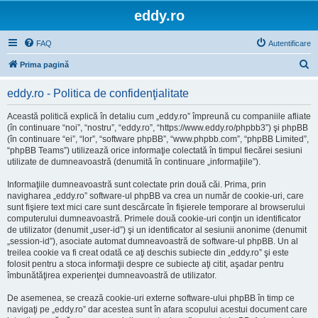
eddy.ro
FAQ
Autentificare
C
Prima pagină
ă
eddy.ro - Politica de confidenţialitate
u
t
Această politică explică în detaliu cum „eddy.ro” împreună cu companiile afliate
(în continuare “noi”, “nostru”, “eddy.ro”, “https://www.eddy.ro/phpbb3”) şi phpBB
a
(în continuare “ei”, “lor”, “software phpBB”, “www.phpbb.com”, “phpBB Limited”,
r
“phpBB Teams”) utilizează orice informaţie colectată în timpul fiecărei sesiuni
utilizate de dumneavoastră (denumită în continuare „informaţiile”).
e
Informaţiile dumneavoastră sunt colectate prin două căi. Prima, prin
navigharea „eddy.ro” software-ul phpBB va crea un număr de cookie-uri, care
sunt fişiere text mici care sunt descărcate în fişierele temporare al browserului
computerului dumneavoastră. Primele două cookie-uri conţin un identificator
de utilizator (denumit „user-id”) şi un identificator al sesiunii anonime (denumit
„session-id”), asociate automat dumneavoastră de software-ul phpBB. Un al
treilea cookie va fi creat odată ce aţi deschis subiecte din „eddy.ro” şi este
folosit pentru a stoca informaţii despre ce subiecte aţi citit, aşadar pentru
îmbunătăţirea experienţei dumneavoastră de utilizator.
De asemenea, se crează cookie-uri externe software-ului phpBB în timp ce
navigaţi pe „eddy.ro” dar acestea sunt în afara scopului acestui document care