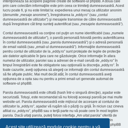
intenţionează să acopere paginile create de software-ul phpBB. A doua cale
prin care colectăm informaţiile este prin ceea ce trimiteţi dumneavoastră. Acest
lucru poate fi, şi nu este limitat la: expedierea unui mesaj ca utilizator anonim
(denumite „mesaje anonime”), înregistrarea la „eddy.ro” (sau „contul
dumneavoastră de utilizator”) şi mesajele transmise de către dumneavoastră
după înregistrare cât timp sunteţi autentificat (sau „mesajele dumneavoastră”).
Contul dumneavoastră va conţine cel puţin un nume identificabil (sau „numele
dumneavoastră de utilizator”), o parolă personală folosită pentru autentificarea
în contul dumneavoastră (sau „parola dumneavoastră”) şi o adresă personală
de email validă (sau „email-ul dumneavoastră”). Informaţiile dumneavoastră
pentru contul de utilizator de la „eddy.ro” sunt protejate de legile de protecţie
ale datelor aplicabile în ţara care ne găzduieşte. Orice informaţie în afara
numelui de utilizator, parolei sau a adresei de e-mail cerută de „eddy.ro” în
timpul înregistrării este fie obligatorie sau opţională la discreţia „eddy.ro”. În
toate cazurile, aveţi opţiunea să alegeţi ce informaţii din contul dumneavoastră
să fie afişate public. Mai mult decât atât, în contul dumneavoastră aveţi
opţiunea de a opta sau nu pentru a primi email-uri generate automat de
software-ul phpBB.
Parola dumneavoastră este cifrată (hash într-o singură direcţie), aşadar este
securizată. Totuşi, este recomandat să nu folosiţi aceeaşi parolă pe mai multe
website-uri. Parola dumneavoastră este mijlocul de accesare al contului de
utilizator la „eddy.ro”, aşadar vă rugăm să o păziţi cu grijă. În niciun caz cineva
afiliat cu „eddy.ro”, phpBB sau o terţă parte nu vă poate cere în mod legitim
parola. Dacă uitaţi parola, puteţi folosi interfaţa „Am uitat parola” oferită de
software-ul phpBB. Această procedură vă va genera o nouă parolă prin
transmiterea numelui de utilizator şi a adresei email, apoi software-ul phpBB
Acest site utilizează module cookie pentru a vă