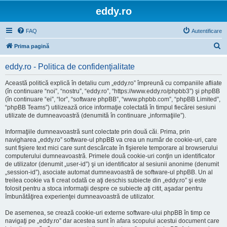
eddy.ro
FAQ
Autentificare
C
Prima pagină
ă
eddy.ro - Politica de confidenţialitate
u
t
Această politică explică în detaliu cum „eddy.ro” împreună cu companiile afliate
(în continuare “noi”, “nostru”, “eddy.ro”, “https://www.eddy.ro/phpbb3”) şi phpBB
a
(în continuare “ei”, “lor”, “software phpBB”, “www.phpbb.com”, “phpBB Limited”,
r
“phpBB Teams”) utilizează orice informaţie colectată în timpul fiecărei sesiuni
utilizate de dumneavoastră (denumită în continuare „informaţiile”).
e
Informaţiile dumneavoastră sunt colectate prin două căi. Prima, prin
navigharea „eddy.ro” software-ul phpBB va crea un număr de cookie-uri, care
sunt fişiere text mici care sunt descărcate în fişierele temporare al browserului
computerului dumneavoastră. Primele două cookie-uri conţin un identificator
de utilizator (denumit „user-id”) şi un identificator al sesiunii anonime (denumit
„session-id”), asociate automat dumneavoastră de software-ul phpBB. Un al
treilea cookie va fi creat odată ce aţi deschis subiecte din „eddy.ro” şi este
folosit pentru a stoca informaţii despre ce subiecte aţi citit, aşadar pentru
îmbunătăţirea experienţei dumneavoastră de utilizator.
De asemenea, se crează cookie-uri externe software-ului phpBB în timp ce
navigaţi pe „eddy.ro” dar acestea sunt în afara scopului acestui document care