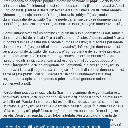
intenţionează să acopere paginile create de software-ul phpBB. A doua cale
prin care colectăm informaţiile este prin ceea ce trimiteţi dumneavoastră. Acest
lucru poate fi, şi nu este limitat la: expedierea unui mesaj ca utilizator anonim
(denumite „mesaje anonime”), înregistrarea la „eddy.ro” (sau „contul
dumneavoastră de utilizator”) şi mesajele transmise de către dumneavoastră
după înregistrare cât timp sunteţi autentificat (sau „mesajele dumneavoastră”).
Contul dumneavoastră va conţine cel puţin un nume identificabil (sau „numele
dumneavoastră de utilizator”), o parolă personală folosită pentru autentificarea
în contul dumneavoastră (sau „parola dumneavoastră”) şi o adresă personală
de email validă (sau „email-ul dumneavoastră”). Informaţiile dumneavoastră
pentru contul de utilizator de la „eddy.ro” sunt protejate de legile de protecţie
ale datelor aplicabile în ţara care ne găzduieşte. Orice informaţie în afara
numelui de utilizator, parolei sau a adresei de e-mail cerută de „eddy.ro” în
timpul înregistrării este fie obligatorie sau opţională la discreţia „eddy.ro”. În
toate cazurile, aveţi opţiunea să alegeţi ce informaţii din contul dumneavoastră
să fie afişate public. Mai mult decât atât, în contul dumneavoastră aveţi
opţiunea de a opta sau nu pentru a primi email-uri generate automat de
software-ul phpBB.
Parola dumneavoastră este cifrată (hash într-o singură direcţie), aşadar este
securizată. Totuşi, este recomandat să nu folosiţi aceeaşi parolă pe mai multe
website-uri. Parola dumneavoastră este mijlocul de accesare al contului de
utilizator la „eddy.ro”, aşadar vă rugăm să o păziţi cu grijă. În niciun caz cineva
afiliat cu „eddy.ro”, phpBB sau o terţă parte nu vă poate cere în mod legitim
parola. Dacă uitaţi parola, puteţi folosi interfaţa „Am uitat parola” oferită de
software-ul phpBB. Această procedură vă va genera o nouă parolă prin
transmiterea numelui de utilizator şi a adresei email, apoi software-ul phpBB
Acest site utilizează module cookie pentru a vă