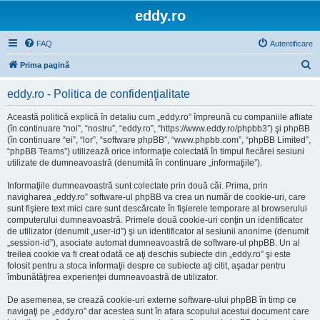
eddy.ro
FAQ
Autentificare
C
Prima pagină
ă
eddy.ro - Politica de confidenţialitate
u
t
Această politică explică în detaliu cum „eddy.ro” împreună cu companiile afliate
(în continuare “noi”, “nostru”, “eddy.ro”, “https://www.eddy.ro/phpbb3”) şi phpBB
a
(în continuare “ei”, “lor”, “software phpBB”, “www.phpbb.com”, “phpBB Limited”,
r
“phpBB Teams”) utilizează orice informaţie colectată în timpul fiecărei sesiuni
utilizate de dumneavoastră (denumită în continuare „informaţiile”).
e
Informaţiile dumneavoastră sunt colectate prin două căi. Prima, prin
navigharea „eddy.ro” software-ul phpBB va crea un număr de cookie-uri, care
sunt fişiere text mici care sunt descărcate în fişierele temporare al browserului
computerului dumneavoastră. Primele două cookie-uri conţin un identificator
de utilizator (denumit „user-id”) şi un identificator al sesiunii anonime (denumit
„session-id”), asociate automat dumneavoastră de software-ul phpBB. Un al
treilea cookie va fi creat odată ce aţi deschis subiecte din „eddy.ro” şi este
folosit pentru a stoca informaţii despre ce subiecte aţi citit, aşadar pentru
îmbunătăţirea experienţei dumneavoastră de utilizator.
De asemenea, se crează cookie-uri externe software-ului phpBB în timp ce
navigaţi pe „eddy.ro” dar acestea sunt în afara scopului acestui document care