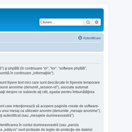
Căutare
Căutare avansată
Autentificare
”) şi phpBB (în continuare “ei”, “lor”, “software phpBB”,
mită în continuare „informaţiile”).
nt fişiere text mici care sunt descărcate în fişierele temporare
sesiunii anonime (denumit „session-id”), asociate automat
aţii despre ce subiecte aţi citit, aşadar pentru îmbunătăţirea
ent care intenţionează să acopere paginile create de software-
erea unui mesaj ca utilizator anonim (denumite „mesaje anonime”),
eţi autentificat (sau „mesajele dumneavoastră”).
utentificarea în contul dumneavoastră (sau „parola
„eddy.ro” sunt protejate de legile de protecţie ale datelor