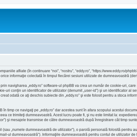
paniile afliate (în continuare “noi”, “nostru”, “eddy.ro”, “https://www.eddy.ro/phpbb3
ce informaţie colectată în timpul fiecărei sesiuni utilizate de dumneavoastră (denu
 prin navigharea „eddy.ro” software-ul phpBB va crea un număr de cookie-uri, care su
ri conţin un identificator de utilizator (denumit „user-id”) şi un identificator al 
eat odată ce aţi deschis subiecte din „eddy.ro” şi este folosit pentru a stoca inform
în timp ce navigaţi pe „eddy.ro” dar acestea sunt în afara scopului acestui docum
ceea ce trimiteţi dumneavoastră. Acest lucru poate fi, şi nu este limitat la: expedi
ator”) şi mesajele transmise de către dumneavoastră după înregistrare cât timp sunt
l (sau „numele dumneavoastră de utilizator”), o parolă personală folosită pentru a
il-ul dumneavoastră”). Informaţiile dumneavoastră pentru contul de utilizator de la 