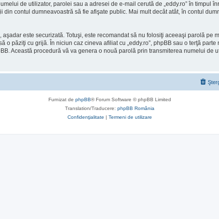
umelui de utilizator, parolei sau a adresei de e-mail cerută de „eddy.ro” în timpul înre
aţii din contul dumneavoastră să fie afişate public. Mai mult decât atât, în contul d
), aşadar este securizată. Totuşi, este recomandat să nu folosiţi aceeaşi parolă pe
ă o păziţi cu grijă. În niciun caz cineva afiliat cu „eddy.ro”, phpBB sau o terţă part
l phpBB. Această procedură vă va genera o nouă parolă prin transmiterea numelui de u
Şter
Furnizat de
phpBB
® Forum Software © phpBB Limited
Translation/Traducere:
phpBB România
Confidenţialitate
|
Termeni de utilizare