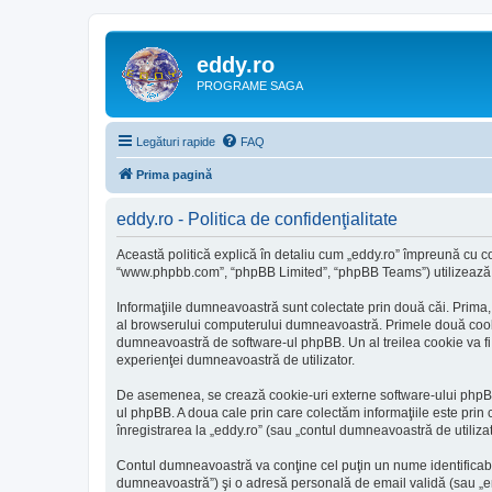
eddy.ro
PROGRAME SAGA
Legături rapide
FAQ
Prima pagină
eddy.ro - Politica de confidenţialitate
Această politică explică în detaliu cum „eddy.ro” împreună cu com
“www.phpbb.com”, “phpBB Limited”, “phpBB Teams”) utilizează ori
Informaţiile dumneavoastră sunt colectate prin două căi. Prima,
al browserului computerului dumneavoastră. Primele două cookie-u
dumneavoastră de software-ul phpBB. Un al treilea cookie va fi cr
experienţei dumneavoastră de utilizator.
De asemenea, se crează cookie-uri externe software-ului phpBB 
ul phpBB. A doua cale prin care colectăm informaţiile este prin 
înregistrarea la „eddy.ro” (sau „contul dumneavoastră de utiliz
Contul dumneavoastră va conţine cel puţin un nume identificabi
dumneavoastră”) şi o adresă personală de email validă (sau „ema