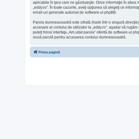
aplicabile în ţara care ne găzduieşte. Orice informaţie în afara n
„eddy.ro”. În toate cazurile, aveţi opţiunea să alegeţi ce inform
email-uri generate automat de software-ul phpBB.
Parola dumneavoastră este cifrată (hash într-o singură direcţie
accesare al contului de utilizator la „eddy.ro”, aşadar vă rugăm s
puteţi folosi interfaţa „Am uitat parola” oferită de software-u
nouă parolă pentru accesarea contului dumneavoastră.
Prima pagină