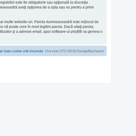
gistrării este fie obligatorie sau opţională la discreţia
umneavoastră aveţi opţiunea de a opta sau nu pentru a primi
 mai multe website-uri. Parola dumneavoastră este mijlocul de
e nu vă poate cere în mod legitim parola. Dacă uitaţi parola,
tilizator şi a adresei email, apoi software-ul phpBB va genera o
ge toate cookie-urile forumului
Ora este UTC+03:00 Europe/Bucharest