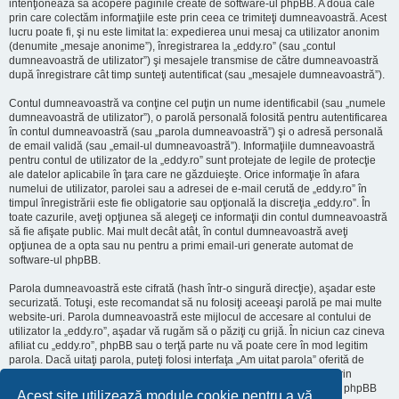
intenţionează să acopere paginile create de software-ul phpBB. A doua cale
prin care colectăm informaţiile este prin ceea ce trimiteţi dumneavoastră. Acest
lucru poate fi, şi nu este limitat la: expedierea unui mesaj ca utilizator anonim
(denumite „mesaje anonime”), înregistrarea la „eddy.ro” (sau „contul
dumneavoastră de utilizator”) şi mesajele transmise de către dumneavoastră
după înregistrare cât timp sunteţi autentificat (sau „mesajele dumneavoastră”).
Contul dumneavoastră va conţine cel puţin un nume identificabil (sau „numele
dumneavoastră de utilizator”), o parolă personală folosită pentru autentificarea
în contul dumneavoastră (sau „parola dumneavoastră”) şi o adresă personală
de email validă (sau „email-ul dumneavoastră”). Informaţiile dumneavoastră
pentru contul de utilizator de la „eddy.ro” sunt protejate de legile de protecţie
ale datelor aplicabile în ţara care ne găzduieşte. Orice informaţie în afara
numelui de utilizator, parolei sau a adresei de e-mail cerută de „eddy.ro” în
timpul înregistrării este fie obligatorie sau opţională la discreţia „eddy.ro”. În
toate cazurile, aveţi opţiunea să alegeţi ce informaţii din contul dumneavoastră
să fie afişate public. Mai mult decât atât, în contul dumneavoastră aveţi
opţiunea de a opta sau nu pentru a primi email-uri generate automat de
software-ul phpBB.
Parola dumneavoastră este cifrată (hash într-o singură direcţie), aşadar este
securizată. Totuşi, este recomandat să nu folosiţi aceeaşi parolă pe mai multe
website-uri. Parola dumneavoastră este mijlocul de accesare al contului de
utilizator la „eddy.ro”, aşadar vă rugăm să o păziţi cu grijă. În niciun caz cineva
afiliat cu „eddy.ro”, phpBB sau o terţă parte nu vă poate cere în mod legitim
parola. Dacă uitaţi parola, puteţi folosi interfaţa „Am uitat parola” oferită de
software-ul phpBB. Această procedură vă va genera o nouă parolă prin
transmiterea numelui de utilizator şi a adresei email, apoi software-ul phpBB
Acest site utilizează module cookie pentru a vă