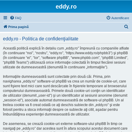
eddy.ro
FAQ
Autentificare
C
Prima pagină
ă
eddy.ro - Politica de confidenţialitate
u
t
Această politică explică în detaliu cum „eddy.ro” împreună cu companiile afliate
(în continuare “noi”, “nostru”, “eddy.ro”, “https://www.eddy.ro/phpbb3”) şi phpBB
a
(în continuare “ei”, “lor”, “software phpBB”, “www.phpbb.com”, “phpBB Limited”,
r
“phpBB Teams”) utilizează orice informaţie colectată în timpul fiecărei sesiuni
utilizate de dumneavoastră (denumită în continuare „informaţiile”).
e
Informaţiile dumneavoastră sunt colectate prin două căi. Prima, prin
navigharea „eddy.ro” software-ul phpBB va crea un număr de cookie-uri, care
sunt fişiere text mici care sunt descărcate în fişierele temporare al browserului
computerului dumneavoastră. Primele două cookie-uri conţin un identificator
de utilizator (denumit „user-id”) şi un identificator al sesiunii anonime (denumit
„session-id”), asociate automat dumneavoastră de software-ul phpBB. Un al
treilea cookie va fi creat odată ce aţi deschis subiecte din „eddy.ro” şi este
folosit pentru a stoca informaţii despre ce subiecte aţi citit, aşadar pentru
îmbunătăţirea experienţei dumneavoastră de utilizator.
De asemenea, se crează cookie-uri externe software-ului phpBB în timp ce
navigaţi pe „eddy.ro” dar acestea sunt în afara scopului acestui document care