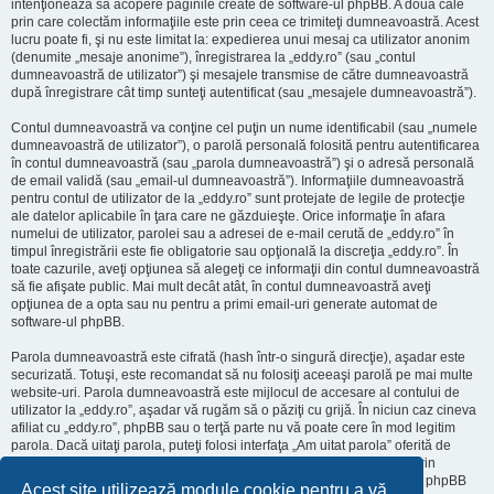
intenţionează să acopere paginile create de software-ul phpBB. A doua cale
prin care colectăm informaţiile este prin ceea ce trimiteţi dumneavoastră. Acest
lucru poate fi, şi nu este limitat la: expedierea unui mesaj ca utilizator anonim
(denumite „mesaje anonime”), înregistrarea la „eddy.ro” (sau „contul
dumneavoastră de utilizator”) şi mesajele transmise de către dumneavoastră
după înregistrare cât timp sunteţi autentificat (sau „mesajele dumneavoastră”).
Contul dumneavoastră va conţine cel puţin un nume identificabil (sau „numele
dumneavoastră de utilizator”), o parolă personală folosită pentru autentificarea
în contul dumneavoastră (sau „parola dumneavoastră”) şi o adresă personală
de email validă (sau „email-ul dumneavoastră”). Informaţiile dumneavoastră
pentru contul de utilizator de la „eddy.ro” sunt protejate de legile de protecţie
ale datelor aplicabile în ţara care ne găzduieşte. Orice informaţie în afara
numelui de utilizator, parolei sau a adresei de e-mail cerută de „eddy.ro” în
timpul înregistrării este fie obligatorie sau opţională la discreţia „eddy.ro”. În
toate cazurile, aveţi opţiunea să alegeţi ce informaţii din contul dumneavoastră
să fie afişate public. Mai mult decât atât, în contul dumneavoastră aveţi
opţiunea de a opta sau nu pentru a primi email-uri generate automat de
software-ul phpBB.
Parola dumneavoastră este cifrată (hash într-o singură direcţie), aşadar este
securizată. Totuşi, este recomandat să nu folosiţi aceeaşi parolă pe mai multe
website-uri. Parola dumneavoastră este mijlocul de accesare al contului de
utilizator la „eddy.ro”, aşadar vă rugăm să o păziţi cu grijă. În niciun caz cineva
afiliat cu „eddy.ro”, phpBB sau o terţă parte nu vă poate cere în mod legitim
parola. Dacă uitaţi parola, puteţi folosi interfaţa „Am uitat parola” oferită de
software-ul phpBB. Această procedură vă va genera o nouă parolă prin
transmiterea numelui de utilizator şi a adresei email, apoi software-ul phpBB
Acest site utilizează module cookie pentru a vă