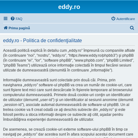
eddy.ro
FAQ
Autentificare
C
Prima pagină
ă
eddy.ro - Politica de confidenţialitate
u
t
Această politică explică în detaliu cum „eddy.ro” împreună cu companiile afliate
(în continuare “noi”, “nostru”, “eddy.ro”, “https://www.eddy.ro/phpbb3”) şi phpBB
a
(în continuare “ei”, “lor”, “software phpBB”, “www.phpbb.com”, “phpBB Limited”,
r
“phpBB Teams”) utilizează orice informaţie colectată în timpul fiecărei sesiuni
utilizate de dumneavoastră (denumită în continuare „informaţiile”).
e
Informaţiile dumneavoastră sunt colectate prin două căi. Prima, prin
navigharea „eddy.ro” software-ul phpBB va crea un număr de cookie-uri, care
sunt fişiere text mici care sunt descărcate în fişierele temporare al browserului
computerului dumneavoastră. Primele două cookie-uri conţin un identificator
de utilizator (denumit „user-id”) şi un identificator al sesiunii anonime (denumit
„session-id”), asociate automat dumneavoastră de software-ul phpBB. Un al
treilea cookie va fi creat odată ce aţi deschis subiecte din „eddy.ro” şi este
folosit pentru a stoca informaţii despre ce subiecte aţi citit, aşadar pentru
îmbunătăţirea experienţei dumneavoastră de utilizator.
De asemenea, se crează cookie-uri externe software-ului phpBB în timp ce
navigaţi pe „eddy.ro” dar acestea sunt în afara scopului acestui document care