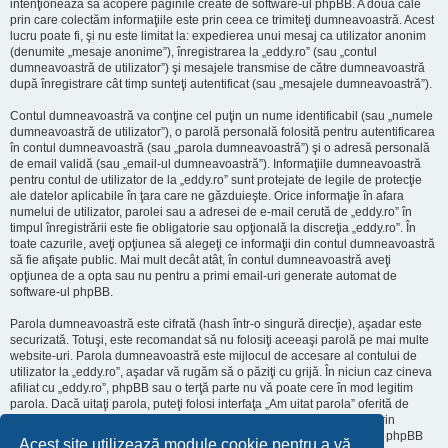
intenţionează să acopere paginile create de software-ul phpBB. A doua cale
prin care colectăm informaţiile este prin ceea ce trimiteţi dumneavoastră. Acest
lucru poate fi, şi nu este limitat la: expedierea unui mesaj ca utilizator anonim
(denumite „mesaje anonime”), înregistrarea la „eddy.ro” (sau „contul
dumneavoastră de utilizator”) şi mesajele transmise de către dumneavoastră
după înregistrare cât timp sunteţi autentificat (sau „mesajele dumneavoastră”).
Contul dumneavoastră va conţine cel puţin un nume identificabil (sau „numele
dumneavoastră de utilizator”), o parolă personală folosită pentru autentificarea
în contul dumneavoastră (sau „parola dumneavoastră”) şi o adresă personală
de email validă (sau „email-ul dumneavoastră”). Informaţiile dumneavoastră
pentru contul de utilizator de la „eddy.ro” sunt protejate de legile de protecţie
ale datelor aplicabile în ţara care ne găzduieşte. Orice informaţie în afara
numelui de utilizator, parolei sau a adresei de e-mail cerută de „eddy.ro” în
timpul înregistrării este fie obligatorie sau opţională la discreţia „eddy.ro”. În
toate cazurile, aveţi opţiunea să alegeţi ce informaţii din contul dumneavoastră
să fie afişate public. Mai mult decât atât, în contul dumneavoastră aveţi
opţiunea de a opta sau nu pentru a primi email-uri generate automat de
software-ul phpBB.
Parola dumneavoastră este cifrată (hash într-o singură direcţie), aşadar este
securizată. Totuşi, este recomandat să nu folosiţi aceeaşi parolă pe mai multe
website-uri. Parola dumneavoastră este mijlocul de accesare al contului de
utilizator la „eddy.ro”, aşadar vă rugăm să o păziţi cu grijă. În niciun caz cineva
afiliat cu „eddy.ro”, phpBB sau o terţă parte nu vă poate cere în mod legitim
parola. Dacă uitaţi parola, puteţi folosi interfaţa „Am uitat parola” oferită de
software-ul phpBB. Această procedură vă va genera o nouă parolă prin
transmiterea numelui de utilizator şi a adresei email, apoi software-ul phpBB
Acest site utilizează module cookie pentru a vă