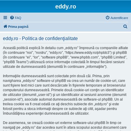
eddy.ro
FAQ
Autentificare
C
Prima pagină
ă
eddy.ro - Politica de confidenţialitate
u
t
Această politică explică în detaliu cum „eddy.ro” împreună cu companiile afliate
(în continuare “noi”, “nostru”, “eddy.ro”, “https://www.eddy.ro/phpbb3”) şi phpBB
a
(în continuare “ei”, “lor”, “software phpBB”, “www.phpbb.com”, “phpBB Limited”,
r
“phpBB Teams”) utilizează orice informaţie colectată în timpul fiecărei sesiuni
utilizate de dumneavoastră (denumită în continuare „informaţiile”).
e
Informaţiile dumneavoastră sunt colectate prin două căi. Prima, prin
navigharea „eddy.ro” software-ul phpBB va crea un număr de cookie-uri, care
sunt fişiere text mici care sunt descărcate în fişierele temporare al browserului
computerului dumneavoastră. Primele două cookie-uri conţin un identificator
de utilizator (denumit „user-id”) şi un identificator al sesiunii anonime (denumit
„session-id”), asociate automat dumneavoastră de software-ul phpBB. Un al
treilea cookie va fi creat odată ce aţi deschis subiecte din „eddy.ro” şi este
folosit pentru a stoca informaţii despre ce subiecte aţi citit, aşadar pentru
îmbunătăţirea experienţei dumneavoastră de utilizator.
De asemenea, se crează cookie-uri externe software-ului phpBB în timp ce
navigaţi pe „eddy.ro” dar acestea sunt în afara scopului acestui document care