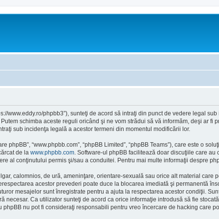
tps://www.eddy.ro/phpbb3”), sunteţi de acord să intraţi din punct de vedere legal sub
. Putem schimba aceste reguli oricând şi ne vom strădui să vă informăm, deşi ar fi pr
intraţi sub incidenţa legală a acestor termeni din momentul modificării lor.
ftware phpBB”, “www.phpbb.com”, “phpBB Limited”, “phpBB Teams”), care este o soluţi
cărcat de la
www.phpbb.com
. Software-ul phpBB facilitează doar discuţiile care au
re al conţinutului permis şi/sau a conduitei. Pentru mai multe informaţii despre php
ulgar, calomnios, de ură, ameninţare, orientare-sexuală sau orice alt material care po
 Nerespectarea acestor prevederi poate duce la blocarea imediată şi permanentă însoţ
or mesajelor sunt înregistrate pentru a ajuta la respectarea acestor condiţii. Sunte
necesar. Ca utilizator sunteţi de acord ca orice informaţie introdusă să fie stocată 
au phpBB nu pot fi consideraţi responsabili pentru vreo încercare de hacking care p