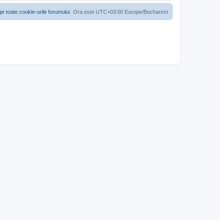
ge toate cookie-urile forumului
Ora este UTC+03:00 Europe/Bucharest