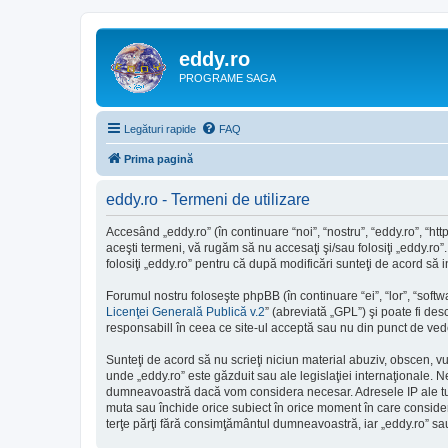
eddy.ro
PROGRAME SAGA
Legături rapide
FAQ
Prima pagină
eddy.ro - Termeni de utilizare
Accesând „eddy.ro” (în continuare “noi”, “nostru”, “eddy.ro”, “ht
aceşti termeni, vă rugăm să nu accesaţi şi/sau folosiţi „eddy.ro”
folosiţi „eddy.ro” pentru că după modificări sunteţi de acord să 
Forumul nostru foloseşte phpBB (în continuare “ei”, “lor”, “so
Licenţei Generală Publică v.2
” (abreviată „GPL”) şi poate fi des
responsabill în ceea ce site-ul acceptă sau nu din punct de vede
Sunteţi de acord să nu scrieţi niciun material abuziv, obscen, v
unde „eddy.ro” este găzduit sau ale legislaţiei internaţionale.
dumneavoastră dacă vom considera necesar. Adresele IP ale tutur
muta sau închide orice subiect în orice moment în care consideră 
terţe părţi fără consimţământul dumneavoastră, iar „eddy.ro” s