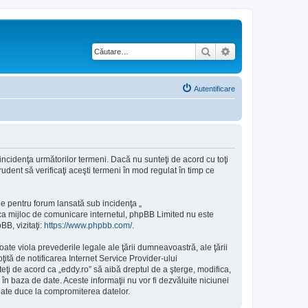
Căutare
Căutare avansată
Autentificare
 incidenţa următorilor termeni. Dacă nu sunteţi de acord cu toţi
udent să verificaţi aceşti termeni în mod regulat în timp ce
e pentru forum lansată sub incidenţa „
 ca mijloc de comunicare internetul, phpBB Limited nu este
BB, vizitaţi:
https://www.phpbb.com/
.
ate viola prevederile legale ale ţării dumneavoastră, ale ţării
ită de notificarea Internet Service Provider-ului
ţi de acord ca „eddy.ro” să aibă dreptul de a şterge, modifica,
în baza de date. Aceste informaţii nu vor fi dezvăluite niciunei
oate duce la compromiterea datelor.