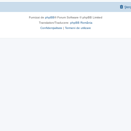
Şter
Furnizat de
phpBB
® Forum Software © phpBB Limited
Translation/Traducere:
phpBB România
Confidenţialitate
|
Termeni de utilizare