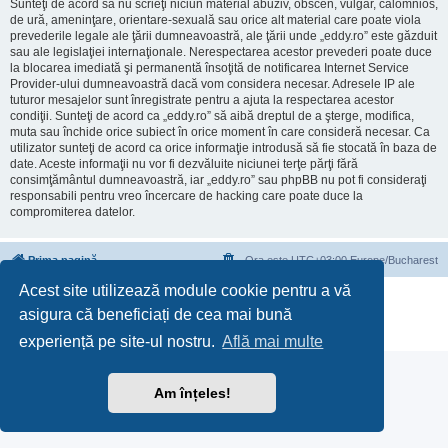
Sunteţi de acord să nu scrieţi niciun material abuziv, obscen, vulgar, calomnios,
de ură, ameninţare, orientare-sexuală sau orice alt material care poate viola
prevederile legale ale ţării dumneavoastră, ale ţării unde „eddy.ro” este găzduit
sau ale legislaţiei internaţionale. Nerespectarea acestor prevederi poate duce
la blocarea imediată şi permanentă însoţită de notificarea Internet Service
Provider-ului dumneavoastră dacă vom considera necesar. Adresele IP ale
tuturor mesajelor sunt înregistrate pentru a ajuta la respectarea acestor
condiţii. Sunteţi de acord ca „eddy.ro” să aibă dreptul de a şterge, modifica,
muta sau închide orice subiect în orice moment în care consideră necesar. Ca
utilizator sunteţi de acord ca orice informaţie introdusă să fie stocată în baza de
date. Aceste informaţii nu vor fi dezvăluite niciunei terţe părţi fără
consimţământul dumneavoastră, iar „eddy.ro” sau phpBB nu pot fi consideraţi
responsabili pentru vreo încercare de hacking care poate duce la
compromiterea datelor.
Prima pagină
Ora este UTC+03:00 Europe/Bucharest
Acest site utilizează module cookie pentru a vă
Furnizat de
phpBB
® Forum Software © phpBB Limited
asigura că beneficiați de cea mai bună
Translation/Traducere:
phpBB România
Confidenţialitate
|
Termeni de utilizare
experiență pe site-ul nostru.
Află mai multe
Am înțeles!