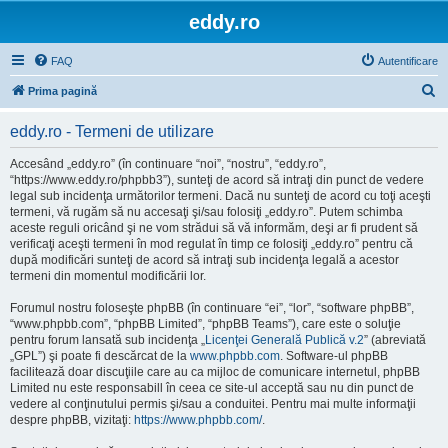
eddy.ro
FAQ
Autentificare
C
Prima pagină
ă
eddy.ro - Termeni de utilizare
u
t
Accesând „eddy.ro” (în continuare “noi”, “nostru”, “eddy.ro”,
“https://www.eddy.ro/phpbb3”), sunteţi de acord să intraţi din punct de vedere
a
legal sub incidenţa următorilor termeni. Dacă nu sunteţi de acord cu toţi aceşti
r
termeni, vă rugăm să nu accesaţi şi/sau folosiţi „eddy.ro”. Putem schimba
aceste reguli oricând şi ne vom strădui să vă informăm, deşi ar fi prudent să
e
verificaţi aceşti termeni în mod regulat în timp ce folosiţi „eddy.ro” pentru că
după modificări sunteţi de acord să intraţi sub incidenţa legală a acestor
termeni din momentul modificării lor.
Forumul nostru foloseşte phpBB (în continuare “ei”, “lor”, “software phpBB”,
“www.phpbb.com”, “phpBB Limited”, “phpBB Teams”), care este o soluţie
pentru forum lansată sub incidenţa „
Licenţei Generală Publică v.2
” (abreviată
„GPL”) şi poate fi descărcat de la
www.phpbb.com
. Software-ul phpBB
facilitează doar discuţiile care au ca mijloc de comunicare internetul, phpBB
Limited nu este responsabill în ceea ce site-ul acceptă sau nu din punct de
vedere al conţinutului permis şi/sau a conduitei. Pentru mai multe informaţii
despre phpBB, vizitaţi:
https://www.phpbb.com/
.