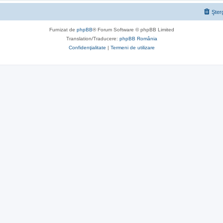
Şter
Furnizat de
phpBB
® Forum Software © phpBB Limited
Translation/Traducere:
phpBB România
Confidenţialitate
|
Termeni de utilizare