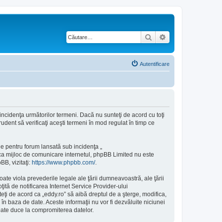
Căutare
Căutare avansată
Autentificare
 incidenţa următorilor termeni. Dacă nu sunteţi de acord cu toţi
udent să verificaţi aceşti termeni în mod regulat în timp ce
e pentru forum lansată sub incidenţa „
 ca mijloc de comunicare internetul, phpBB Limited nu este
BB, vizitaţi:
https://www.phpbb.com/
.
ate viola prevederile legale ale ţării dumneavoastră, ale ţării
ită de notificarea Internet Service Provider-ului
ţi de acord ca „eddy.ro” să aibă dreptul de a şterge, modifica,
în baza de date. Aceste informaţii nu vor fi dezvăluite niciunei
oate duce la compromiterea datelor.