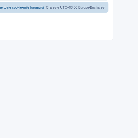
ge toate cookie-urile forumului
Ora este UTC+03:00 Europe/Bucharest