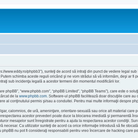
tps://www.eddy.ro/phpbb3”), sunteţi de acord să intraţi din punct de vedere legal sub
. Putem schimba aceste reguli oricând şi ne vom strădui să vă informăm, deşi ar fi pr
intraţi sub incidenţa legală a acestor termeni din momentul modificării lor.
ftware phpBB”, “www.phpbb.com”, “phpBB Limited”, “phpBB Teams”), care este o soluţi
cărcat de la
www.phpbb.com
. Software-ul phpBB facilitează doar discuţiile care au
re al conţinutului permis şi/sau a conduitei. Pentru mai multe informaţii despre php
ulgar, calomnios, de ură, ameninţare, orientare-sexuală sau orice alt material care po
 Nerespectarea acestor prevederi poate duce la blocarea imediată şi permanentă însoţ
or mesajelor sunt înregistrate pentru a ajuta la respectarea acestor condiţii. Sunte
necesar. Ca utilizator sunteţi de acord ca orice informaţie introdusă să fie stocată 
au phpBB nu pot fi consideraţi responsabili pentru vreo încercare de hacking care p