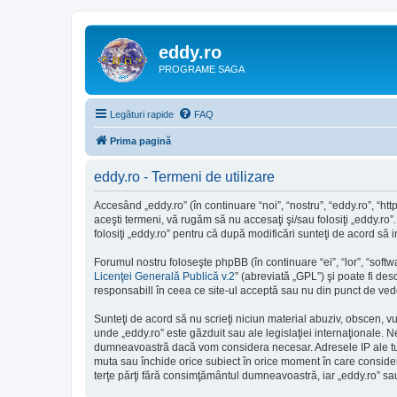
eddy.ro
PROGRAME SAGA
Legături rapide
FAQ
Prima pagină
eddy.ro - Termeni de utilizare
Accesând „eddy.ro” (în continuare “noi”, “nostru”, “eddy.ro”, “ht
aceşti termeni, vă rugăm să nu accesaţi şi/sau folosiţi „eddy.ro”
folosiţi „eddy.ro” pentru că după modificări sunteţi de acord să 
Forumul nostru foloseşte phpBB (în continuare “ei”, “lor”, “so
Licenţei Generală Publică v.2
” (abreviată „GPL”) şi poate fi des
responsabill în ceea ce site-ul acceptă sau nu din punct de vede
Sunteţi de acord să nu scrieţi niciun material abuziv, obscen, v
unde „eddy.ro” este găzduit sau ale legislaţiei internaţionale.
dumneavoastră dacă vom considera necesar. Adresele IP ale tutur
muta sau închide orice subiect în orice moment în care consideră 
terţe părţi fără consimţământul dumneavoastră, iar „eddy.ro” s