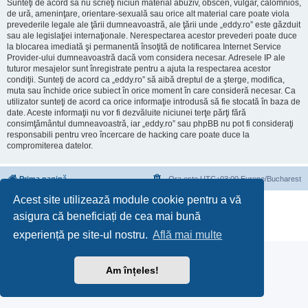
Sunteţi de acord să nu scrieţi niciun material abuziv, obscen, vulgar, calomnios,
de ură, ameninţare, orientare-sexuală sau orice alt material care poate viola
prevederile legale ale ţării dumneavoastră, ale ţării unde „eddy.ro” este găzduit
sau ale legislaţiei internaţionale. Nerespectarea acestor prevederi poate duce
la blocarea imediată şi permanentă însoţită de notificarea Internet Service
Provider-ului dumneavoastră dacă vom considera necesar. Adresele IP ale
tuturor mesajelor sunt înregistrate pentru a ajuta la respectarea acestor
condiţii. Sunteţi de acord ca „eddy.ro” să aibă dreptul de a şterge, modifica,
muta sau închide orice subiect în orice moment în care consideră necesar. Ca
utilizator sunteţi de acord ca orice informaţie introdusă să fie stocată în baza de
date. Aceste informaţii nu vor fi dezvăluite niciunei terţe părţi fără
consimţământul dumneavoastră, iar „eddy.ro” sau phpBB nu pot fi consideraţi
responsabili pentru vreo încercare de hacking care poate duce la
compromiterea datelor.
Prima pagină
Ora este UTC+03:00 Europe/Bucharest
Acest site utilizează module cookie pentru a vă
Furnizat de
phpBB
® Forum Software © phpBB Limited
asigura că beneficiați de cea mai bună
Translation/Traducere:
phpBB România
Confidenţialitate
|
Termeni de utilizare
experiență pe site-ul nostru.
Află mai multe
Am înțeles!