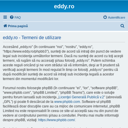
eddy.ro
FAQ
Autentificare
C
Prima pagină
ă
eddy.ro - Termeni de utilizare
u
t
Accesând „eddy.ro” (în continuare “noi”, “nostru”, “eddy.ro”,
“https://www.eddy.ro/phpbb3”), sunteţi de acord să intraţi din punct de vedere
a
legal sub incidenţa următorilor termeni. Dacă nu sunteţi de acord cu toţi aceşti
r
termeni, vă rugăm să nu accesaţi şi/sau folosiţi „eddy.ro”. Putem schimba
aceste reguli oricând şi ne vom strădui să vă informăm, deşi ar fi prudent să
e
verificaţi aceşti termeni în mod regulat în timp ce folosiţi „eddy.ro” pentru că
după modificări sunteţi de acord să intraţi sub incidenţa legală a acestor
termeni din momentul modificării lor.
Forumul nostru foloseşte phpBB (în continuare “ei”, “lor”, “software phpBB”,
“www.phpbb.com”, “phpBB Limited”, “phpBB Teams”), care este o soluţie
pentru forum lansată sub incidenţa „
Licenţei Generală Publică v.2
” (abreviată
„GPL”) şi poate fi descărcat de la
www.phpbb.com
. Software-ul phpBB
facilitează doar discuţiile care au ca mijloc de comunicare internetul, phpBB
Limited nu este responsabill în ceea ce site-ul acceptă sau nu din punct de
vedere al conţinutului permis şi/sau a conduitei. Pentru mai multe informaţii
despre phpBB, vizitaţi:
https://www.phpbb.com/
.