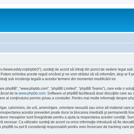
tps://www.eddy.ro/phpbb3”), sunteţi de acord să intraţi din punct de vedere legal sub
. Putem schimba aceste reguli oricând şi ne vom strădui să vă informăm, deşi ar fi pr
intraţi sub incidenţa legală a acestor termeni din momentul modificării lor.
ftware phpBB”, “www.phpbb.com”, “phpBB Limited”, “phpBB Teams”), care este o soluţi
cărcat de la
www.phpbb.com
. Software-ul phpBB facilitează doar discuţiile care au
re al conţinutului permis şi/sau a conduitei. Pentru mai multe informaţii despre php
ulgar, calomnios, de ură, ameninţare, orientare-sexuală sau orice alt material care po
 Nerespectarea acestor prevederi poate duce la blocarea imediată şi permanentă însoţ
or mesajelor sunt înregistrate pentru a ajuta la respectarea acestor condiţii. Sunte
necesar. Ca utilizator sunteţi de acord ca orice informaţie introdusă să fie stocată 
au phpBB nu pot fi consideraţi responsabili pentru vreo încercare de hacking care p