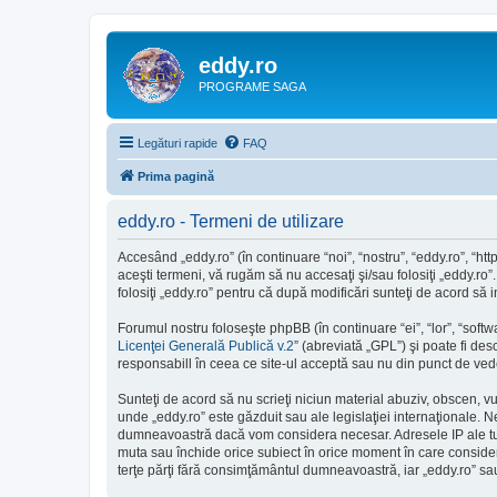
eddy.ro
PROGRAME SAGA
Legături rapide
FAQ
Prima pagină
eddy.ro - Termeni de utilizare
Accesând „eddy.ro” (în continuare “noi”, “nostru”, “eddy.ro”, “ht
aceşti termeni, vă rugăm să nu accesaţi şi/sau folosiţi „eddy.ro”
folosiţi „eddy.ro” pentru că după modificări sunteţi de acord să 
Forumul nostru foloseşte phpBB (în continuare “ei”, “lor”, “so
Licenţei Generală Publică v.2
” (abreviată „GPL”) şi poate fi des
responsabill în ceea ce site-ul acceptă sau nu din punct de vede
Sunteţi de acord să nu scrieţi niciun material abuziv, obscen, v
unde „eddy.ro” este găzduit sau ale legislaţiei internaţionale.
dumneavoastră dacă vom considera necesar. Adresele IP ale tutur
muta sau închide orice subiect în orice moment în care consideră 
terţe părţi fără consimţământul dumneavoastră, iar „eddy.ro” s