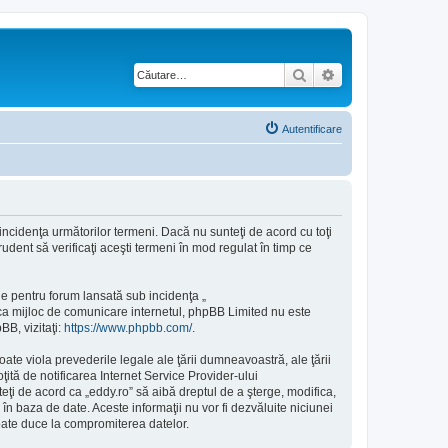
Căutare
Căutare avansată
Autentificare
 incidenţa următorilor termeni. Dacă nu sunteţi de acord cu toţi
udent să verificaţi aceşti termeni în mod regulat în timp ce
e pentru forum lansată sub incidenţa „
 ca mijloc de comunicare internetul, phpBB Limited nu este
BB, vizitaţi:
https://www.phpbb.com/
.
ate viola prevederile legale ale ţării dumneavoastră, ale ţării
ită de notificarea Internet Service Provider-ului
ţi de acord ca „eddy.ro” să aibă dreptul de a şterge, modifica,
în baza de date. Aceste informaţii nu vor fi dezvăluite niciunei
oate duce la compromiterea datelor.