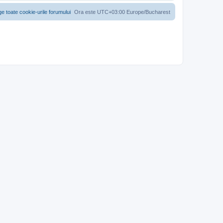
ge toate cookie-urile forumului
Ora este UTC+03:00 Europe/Bucharest