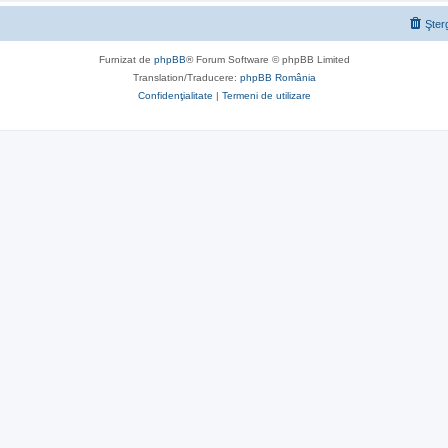
Şter
Furnizat de
phpBB
® Forum Software © phpBB Limited
Translation/Traducere:
phpBB România
Confidenţialitate
|
Termeni de utilizare